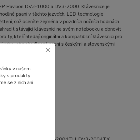
 HP Pavilion DV3-1000 a DV3-2000. Klávesnice je
ohodlné psaní v těchto jazycích. LED technologie
větlení, což oceníte zejména v pozdních nočních hodinách.
ahradit stávající klávesnici na svém notebooku a obnovit
 ty, kteří hledají originální a kompatibilní klávesnici pro
í uchovat pohodlnost psaní s českými a slovenskými
tránky v našem
ánky s produkty
e se z nich ani
TX, DV3-2003TU, DV3-2004TU, DV3-2004TX,