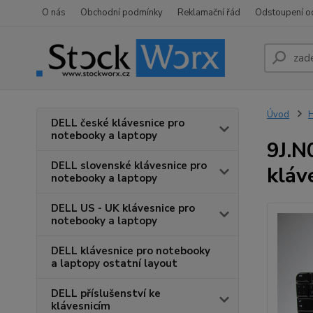
O nás
Obchodní podmínky
Reklamační řád
Odstoupení o
Úvod
H
DELL české klávesnice pro
notebooky a laptopy
9J.N
DELL slovenské klávesnice pro
kláv
notebooky a laptopy
DELL US - UK klávesnice pro
notebooky a laptopy
DELL klávesnice pro notebooky
a laptopy ostatní layout
DELL příslušenství ke
klávesnicím