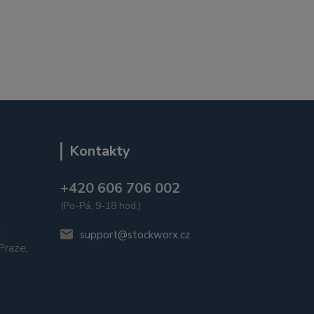
Kontakty
+420 606 706 002
(Po-Pá, 9-18 hod.)
u
support@stockworx.cz
raze,