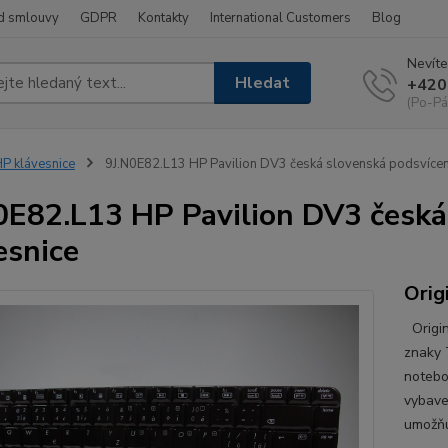
d smlouvy
GDPR
Kontakty
International Customers
Blog
Nevíte
Hledat
+420
(Po-Pá
P klávesnice
9J.N0E82.L13 HP Pavilion DV3 česká slovenská podsvícen
0E82.L13 HP Pavilion DV3 česká
esnice
Orig
Origin
znaky 
notebo
vybave
umožňu