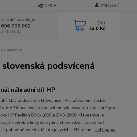
Přihlášení
CZK
 si rady? Zavolejte.
0
ks
 606 706 002
za
0 Kč
, 9-18 hod.)
á klávesnice
 slovenská podsvícená
inál náhradní díl HP
ální LED podsvícená klávesnice HP s původními českými
Tato HP klávesnice s podsvitem byla vyvinuta speciálně pro
oky HP Pavilion DV3-1000 a DV3-2000. Klávesnice je
na již z výrobní linky českými a slovenskými znaky, což
je pohodlné psaní v těchto jazycích. LED techn...
celý popis