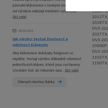
DV3-200
původní klávesnice s českými znaky přímo
2008TU,
od výrobce nabízejí mnohem vyšší kval...
2012TX,
číst celé
2018TX,
DV3-202
06.09.2023
2027TX,
Jak výrobci testují životnost a
DV3-203
odolnost klávesnic
2050EP,
DV3-207
Aby klávesnice dokázaly fungovat co
2102TX,
nejdéle, testují výrobci důkladně odolnost
2150TX,
jednotlivých kláves, které jsou vystaveny
stovkám tisíc až milionům opa...
číst celé
Zobrazit všechny články