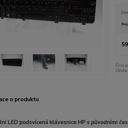
Dos
Nej
59
Číslo p
Záruka:
ace o produktu
lní LED podsvícená klávesnice HP s původními če