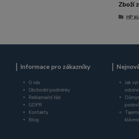
Zboží 
HP kl
Informace pro zákazníky
Nejnově
O nás
Jak výr
Obchodní podmínky
odolno
Reklamační řád
Důmys
GDPR
podsví
Kontakty
Tajems
Blog
kláves