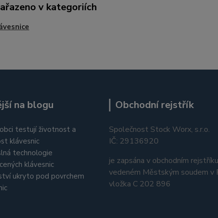
zařazeno v kategoriích
ávesnice
jší na blogu
Obchodní rejstřík
Společnost Stock Worx, s.r.o.
obci testují životnost a
IČ: 29136920
st klávesnic
lná technologie
je zapsána v obchodním rejstřík
cených klávesnic
vedeném Městským soudem v P
tví ukryto pod povrchem
vložka C 202 896
nic