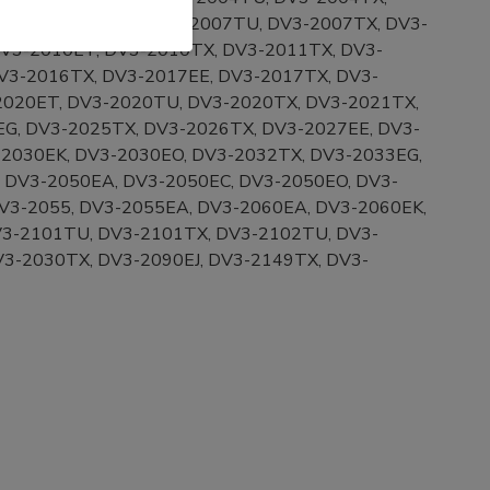
TX, DV3-2007EE, DV3-2007TU, DV3-2007TX, DV3-
V3-2010ET, DV3-2010TX, DV3-2011TX, DV3-
V3-2016TX, DV3-2017EE, DV3-2017TX, DV3-
-2020ET, DV3-2020TU, DV3-2020TX, DV3-2021TX,
G, DV3-2025TX, DV3-2026TX, DV3-2027EE, DV3-
-2030EK, DV3-2030EO, DV3-2032TX, DV3-2033EG,
 DV3-2050EA, DV3-2050EC, DV3-2050EO, DV3-
V3-2055, DV3-2055EA, DV3-2060EA, DV3-2060EK,
V3-2101TU, DV3-2101TX, DV3-2102TU, DV3-
V3-2030TX, DV3-2090EJ, DV3-2149TX, DV3-