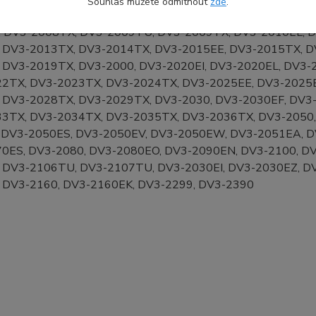
Souhlas můžete odmítnout
zde
.
5EE, DV3-2005TU, DV3-2005TX, DV3-2006TU, DV3-2006
 DV3-2008TX, DV3-2009TU, DV3-2009TX, DV3-2010EL, D
 DV3-2013TX, DV3-2014TX, DV3-2015EE, DV3-2015TX, D
 DV3-2019TX, DV3-2000, DV3-2020EI, DV3-2020EL, DV3
2TX, DV3-2023TX, DV3-2024TX, DV3-2025EE, DV3-2025E
 DV3-2028TX, DV3-2029TX, DV3-2030, DV3-2030EF, DV3
3TX, DV3-2034TX, DV3-2035TX, DV3-2036TX, DV3-2050,
 DV3-2050ES, DV3-2050EV, DV3-2050EW, DV3-2051EA, D
0ES, DV3-2080, DV3-2080EO, DV3-2090EN, DV3-2100, D
 DV3-2106TU, DV3-2107TU, DV3-2030EI, DV3-2030EZ, D
 DV3-2160, DV3-2160EK, DV3-2299, DV3-2390