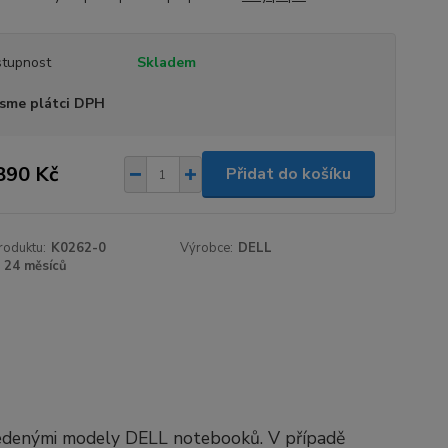
tupnost
Skladem
sme plátci DPH
890 Kč
Přidat do košíku
roduktu:
K0262-0
Výrobce:
DELL
24 měsíců
vedenými modely DELL notebooků. V případě