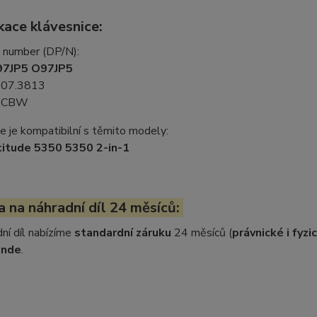
kace klávesnice:
t number (DP/N):
97JP5 O97JP5
07.3813
WCBW
e je kompatibilní s těmito modely:
titude 5350 5350 2-in-1
 na náhradní díl 24 měsíců:
ní díl nabízíme
standardní záruku
24 měsíců (
právnické i fyz
inde
.