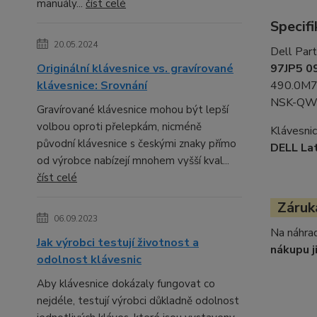
manuály...
číst celé
Specifi
20.05.2024
Dell Par
Originální klávesnice vs. gravírované
97JP5 0
klávesnice: Srovnání
490.0M7
NSK-Q
Gravírované klávesnice mohou být lepší
volbou oproti přelepkám, nicméně
Klávesnic
původní klávesnice s českými znaky přímo
DELL La
od výrobce nabízejí mnohem vyšší kval...
číst celé
Záruka
06.09.2023
Na náhrad
Jak výrobci testují životnost a
nákupu j
odolnost klávesnic
Aby klávesnice dokázaly fungovat co
nejdéle, testují výrobci důkladně odolnost