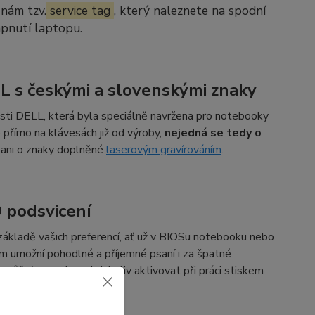
 nám tzv.
service tag
, který naleznete na spodní
apnutí laptopu.
L s českými a slovenskými znaky
ti DELL, která byla speciálně navržena pro notebooky
přímo na klávesách již od výroby,
nejedná se tedy o
, ani o znaky doplněné
laserovým gravírováním
.
D podsvicení
základě vašich preferencí, ať už v BIOSu notebooku nebo
ám umožní pohodlné a příjemné psaní i za špatné
é můžete snadno a kdykoliv aktivovat při práci stiskem