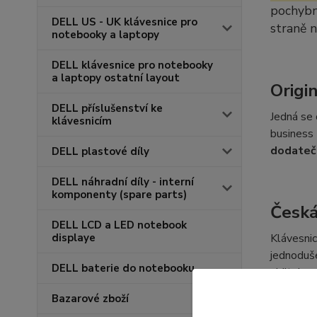
pochybno
DELL US - UK klávesnice pro
straně 
notebooky a laptopy
DELL klávesnice pro notebooky
a laptopy ostatní layout
Origi
DELL příslušenství ke
Jedná se 
klávesnicím
business 
dodateč
DELL plastové díly
DELL náhradní díly - interní
komponenty (spare parts)
Česká
DELL LCD a LED notebook
displaye
Klávesnic
jednoduše
DELL baterie do notebooku
viditelno
uvedenýc
Bazarové zboží