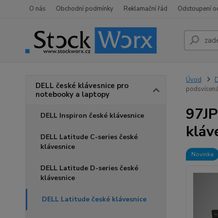
O nás
Obchodní podmínky
Reklamační řád
Odstoupení o
Úvod
D
DELL české klávesnice pro
podsvícená
notebooky a laptopy
97JP
DELL Inspiron české klávesnice
kláv
DELL Latitude C-series české
klávesnice
Novinka
DELL Latitude D-series české
klávesnice
DELL Latitude české klávesnice