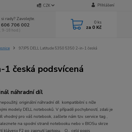
Přihlášení
CZK
 si rady? Zavolejte.
0
ks
 606 706 002
za
0 Kč
, 9-18 hod.)
esnice
97JP5 DELL Latitude 5350 5350 2-in-1 česká
-1 česká podsvícená
inál náhradní díl
epoužitý, originální náhradní díl kompatibilní s níže
ými modely DELL notebooků. V případě pochybností, zdali je
íl vhodný pro váš notebook, zašlete nám tzv. service tag ,
naleznete na spodní straně notebooku nebo v BIOSu skrze
utí klávesy F2 po zapnutí laptopu. O...
celý popis