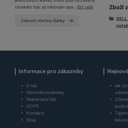
jednotlivých kláves, které jsou vystaveny
Zboží 
stovkám tisíc až milionům opa...
číst celé
DELL 
Zobrazit všechny články
noteb
Informace pro zákazníky
Nejnově
O nás
Jak výr
Obchodní podmínky
odolno
Reklamační řád
Důmys
GDPR
podsví
Kontakty
Tajems
Blog
kláves