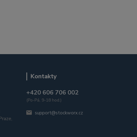
Kontakty
+420 606 706 002
(Po-Pá, 9-18 hod.)
u
support@stockworx.cz
raze,