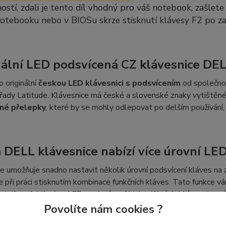
stí, zdali je tento díl vhodný pro váš notebook, zašlete
notebooku nebo v BIOSu skrze stisknutí klávesy F2 po z
nální LED podsvícená CZ klávesnice DEL
o originální
českou LED klávesnici s podsvícením
od společnos
řady Latitude. Klávesnice má české a slovenské znaky vytištěné 
né přelepky
, které by se mohly odlepovat po delším používání
 DELL klávesnice nabízí více úrovní LE
e umožňuje snadno nastavit několik úrovní podsvícení kláves na 
 při práci stisknutím kombinace funkčních kláves. Tato funkce v
sti díky efektivnímu
LED podsvícení jednotlivých kláves
, kter
h kláves.
Povolíte nám cookies ?