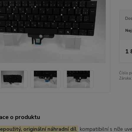
Dos
Nej
1 
Číslo p
Záruka:
ace o produktu
epoužitý, originální náhradní díl
kompatibilní s níže u