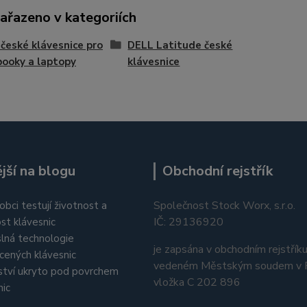
zařazeno v kategoriích
české klávesnice pro
DELL Latitude české
ooky a laptopy
klávesnice
jší na blogu
Obchodní rejstřík
Společnost Stock Worx, s.r.o.
obci testují životnost a
IČ: 29136920
st klávesnic
lná technologie
je zapsána v obchodním rejstřík
cených klávesnic
vedeném Městským soudem v P
tví ukryto pod povrchem
vložka C 202 896
nic