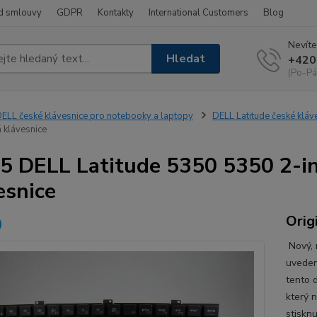
d smlouvy
GDPR
Kontakty
International Customers
Blog
Nevíte
Hledat
+420
(Po-Pá
ELL české klávesnice pro notebooky a laptopy
DELL Latitude české kláv
 klávesnice
5 DELL Latitude 5350 5350 2-in
esnice
Orig
Nový, n
uveden
tento d
který 
stiskn