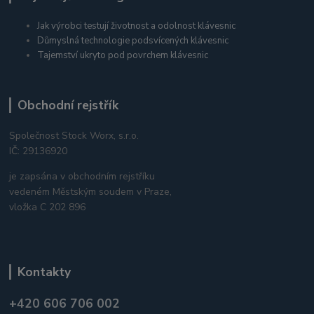
Jak výrobci testují životnost a odolnost klávesnic
Důmyslná technologie podsvícených klávesnic
Tajemství ukryto pod povrchem klávesnic
Obchodní rejstřík
Společnost Stock Worx, s.r.o.
IČ: 29136920
je zapsána v obchodním rejstříku
vedeném Městským soudem v Praze,
vložka C 202 896
Kontakty
+420 606 706 002