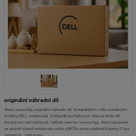
originální náhradní díl
Nový, nepoužitý, originální náhradní díl kompatibilní s níže uvedenými
modely DELL notebooků. V případě pochybností, zdali je tento díl
vhodný pro váš notebook, zašlete nám tzv. service tag , který naleznete
na spodní straně notebooku nebo v BIOSu skrze stisknutí klávesy F2 po
zapnutí la...
celý popis