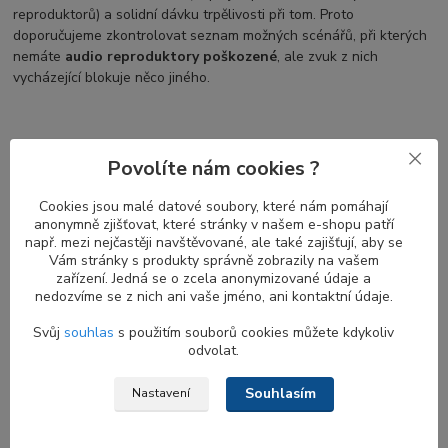
reproduktorů) a solidní dávku trpělivosti při tom. Proto
doporučujeme zkontrolovat seznam možných scénářů, při kterých
nemáte
audio reproduktory poškozené
, ale zvuk z nich
vycházející blokuje něco jiného.
Běžné problémy s nefunkčními
Povolíte nám cookies ?
reproduktory u notebooků DELL Latitude
a Precision
Cookies jsou malé datové soubory, které nám pomáhají
anonymně zjišťovat, které stránky v našem e-shopu patří
např. mezi nejčastěji navštěvované, ale také zajišťují, aby se
Když přestanou fungovat
reproduktory notebooku
, může to být
Vám stránky s produkty správně zobrazily na vašem
frustrující a nepříjemné. Existuje několik běžných příčin tohoto
zařízení. Jedná se o zcela anonymizované údaje a
problému, včetně problémů s nastavením a konfigurací zvuku,
nedozvíme se z nich ani vaše jméno, ani kontaktní údaje.
problémů s ovladači zařízení a také fyzických závad reproduktorů
nebo kabeláže. Chcete-li tyto problémy odstranit a vyřešit,
Svůj
souhlas
s použitím souborů cookies můžete kdykoliv
můžete podniknout několik kroků:
odvolat.
Zkontrolujte nastavení zvuku
: Ujistěte se, že hlasitost
Souhlasím
Nastavení
reproduktorů není ztlumená a je nastavena na slyšitelnou
úroveň.
Zkontrolujte konfiguraci reproduktorů
: Přesvědčte se,