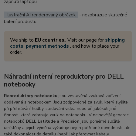
zapnutí laptopu.
Ilustrační AI renderovaný obrázek
- nezobrazuje skutečné
balení produktu.
We ship to
EU countries
,. Visit our page for
shipping
costs, payment methods
, and how to place your
order.
Náhradní interní reproduktory pro DELL
notebooky
Reproduktory notebooku
jsou vestavěná zvuková zařízení
dodávaná s notebookem. Jsou zodpovědné za zvuk, který slyšíte
při přehrávání hudby, sledování videa nebo při jakékoli jiné
činnosti, která zahrnuje zvuk na notebooku. V nejnovější generaci
notebooků
DELL Latitude a Precision
jsou poměrně složitě
umístěny a jejich výměna vyžaduje nejen potřebné dovednosti, ale
také dokonalost do detailu (např. jak přerovnat kabely