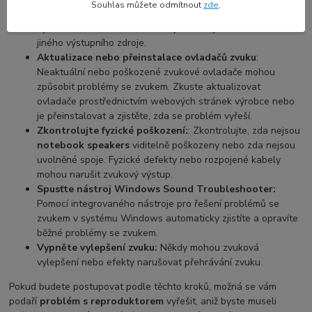
Souhlas můžete odmítnout
zde
.
zda jsou
interní reproduktory notebooku
nastaveny jako
výchozí zvukové zařízení. Někdy může být zvuk směrován do
jiného výstupního zdroje.
Aktualizace nebo přeinstalace ovladačů zvuku
:
Neaktuální nebo poškozené zvukové ovladače mohou
způsobit problémy se zvukem. Zkuste aktualizovat
ovladače prostřednictvím webových stránek výrobce nebo
je přeinstalovat a zjistěte, zda se problém vyřeší.
Zkontrolujte fyzické poškození:
: Zkontrolujte, zda nejsou
notebook speakers
viditelně poškozeny nebo zda nejsou
uvolněné spoje. Fyzické defekty nebo rozpojené kabely
mohou narušit zvukový výstup.
Spusťte nástroj Windows Sound Troubleshooter:
Pomocí integrovaného nástroje pro řešení problémů se
zvukem v systému Windows automaticky zjistíte a opravíte
běžné problémy se zvukem.
Vypněte vylepšení zvuku:
Někdy mohou zvuková
vylepšení nebo efekty narušovat přehrávání zvuku.
Pokud budete postupovat podle těchto kroků, možná se vám
podaří
problém s reproduktorem
vyřešit, aniž byste museli