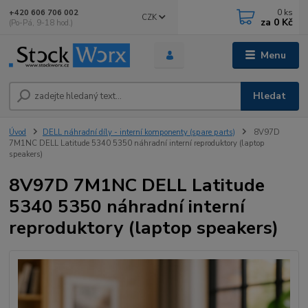
0
ks
+420 606 706 002
CZK
za
0 Kč
(Po-Pá, 9-18 hod.)
Menu
Hledat
Úvod
DELL náhradní díly - interní komponenty (spare parts)
8V97D
7M1NC DELL Latitude 5340 5350 náhradní interní reproduktory (laptop
speakers)
8V97D 7M1NC DELL Latitude
5340 5350 náhradní interní
reproduktory (laptop speakers)