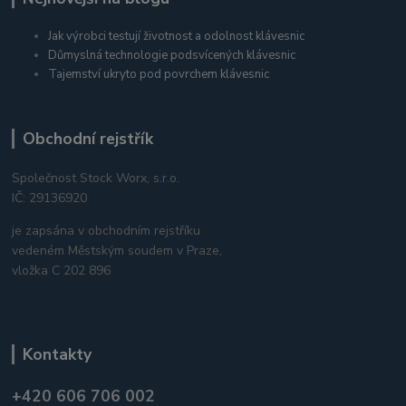
Jak výrobci testují životnost a odolnost klávesnic
Důmyslná technologie podsvícených klávesnic
Tajemství ukryto pod povrchem klávesnic
Obchodní rejstřík
Společnost Stock Worx, s.r.o.
IČ: 29136920
je zapsána v obchodním rejstříku
vedeném Městským soudem v Praze,
vložka C 202 896
Kontakty
+420 606 706 002