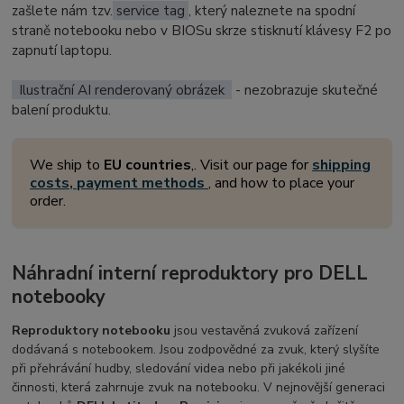
zašlete nám tzv.
service tag
, který naleznete na spodní
straně notebooku nebo v BIOSu skrze stisknutí klávesy F2 po
zapnutí laptopu.
Ilustrační AI renderovaný obrázek
- nezobrazuje skutečné
balení produktu.
We ship to
EU countries
,. Visit our page for
shipping
costs, payment methods
, and how to place your
order.
Náhradní interní reproduktory pro DELL
notebooky
Reproduktory notebooku
jsou vestavěná zvuková zařízení
dodávaná s notebookem. Jsou zodpovědné za zvuk, který slyšíte
při přehrávání hudby, sledování videa nebo při jakékoli jiné
činnosti, která zahrnuje zvuk na notebooku. V nejnovější generaci