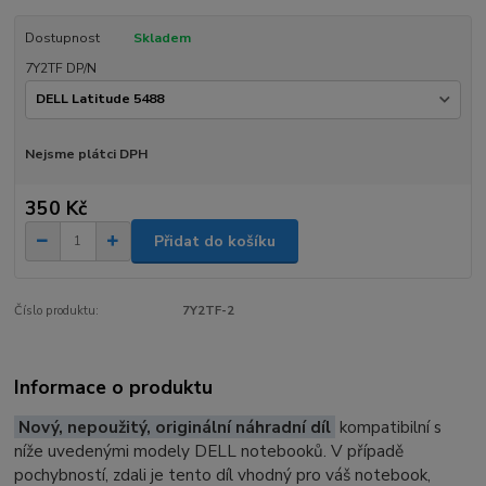
Dostupnost
Skladem
7Y2TF DP/N
Nejsme plátci DPH
350 Kč
Přidat do košíku
Číslo produktu:
7Y2TF-2
Informace o produktu
Nový, nepoužitý, originální náhradní díl
kompatibilní s
níže uvedenými modely DELL notebooků. V případě
pochybností, zdali je tento díl vhodný pro váš notebook,