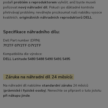
podaří
problém s reproduktorem
vyřešit, aniž byste museli
pořizovat
nový náhradní díl
. Pokud i po důkladné kontrole
přetrvávají problémy, neváhejte prozkoumat naši nabídku vysoce
kvalitních,
originálních náhradních reproduktorů DELL
.
Specifikace náhradního dílu:
Dell Part number (DP/N):
7Y2TF 07Y2TF O7Y2TF
Kompatibilita dle výrobce:
DELL Latitude 5480 5488 5490 5491 5495
Záruka na náhradní díl 24 měsíců:
Na náhradní díl nabízíme
standardní záruku
24 měsíců
(
právnické i fyzické osoby
). Nenechte se připravit o tuto jistotu
při nákupu jinde
.