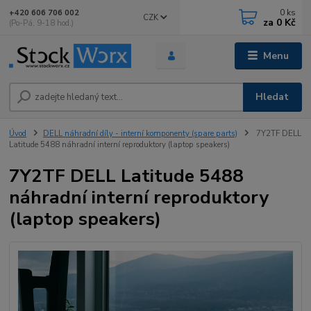
0
ks
+420 606 706 002
CZK
za
0 Kč
(Po-Pá, 9-18 hod.)
Menu
Hledat
Úvod
DELL náhradní díly - interní komponenty (spare parts)
7Y2TF DELL
Latitude 5488 náhradní interní reproduktory (laptop speakers)
7Y2TF DELL Latitude 5488
náhradní interní reproduktory
(laptop speakers)