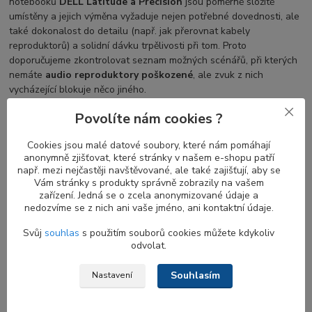
notebooků
DELL Latitude a Precision
jsou poměrně složitě
umístěny a jejich výměna vyžaduje nejen potřebné dovednosti, ale
také dokonalost do detailu (např. jak přerovnat kabely
reproduktorů) a solidní dávku trpělivosti při tom. Proto
doporučujeme zkontrolovat seznam možných scénářů, při kterých
nemáte
audio reproduktory poškozené
, ale zvuk z nich
vycházející blokuje něco jiného.
Povolíte nám cookies ?
Běžné problémy s nefunkčními
Cookies jsou malé datové soubory, které nám pomáhají
reproduktory u notebooků DELL Latitude
anonymně zjišťovat, které stránky v našem e-shopu patří
např. mezi nejčastěji navštěvované, ale také zajišťují, aby se
Vám stránky s produkty správně zobrazily na vašem
Když přestanou fungovat
reproduktory notebooku
, může to být
zařízení. Jedná se o zcela anonymizované údaje a
frustrující a nepříjemné. Existuje několik běžných příčin tohoto
nedozvíme se z nich ani vaše jméno, ani kontaktní údaje.
problému, včetně problémů s nastavením a konfigurací zvuku,
problémů s ovladači zařízení a také fyzických závad reproduktorů
Svůj
souhlas
s použitím souborů cookies můžete kdykoliv
nebo kabeláže. Chcete-li tyto problémy odstranit a vyřešit,
odvolat.
můžete podniknout několik kroků:
Souhlasím
Nastavení
Zkontrolujte nastavení zvuku
: Ujistěte se, že hlasitost
reproduktorů není ztlumená a je nastavena na slyšitelnou