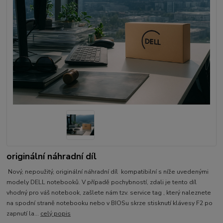
originální náhradní díl
Nový, nepoužitý, originální náhradní díl kompatibilní s níže uvedenými
modely DELL notebooků. V případě pochybností, zdali je tento díl
vhodný pro váš notebook, zašlete nám tzv. service tag , který naleznete
na spodní straně notebooku nebo v BIOSu skrze stisknutí klávesy F2 po
zapnutí la...
celý popis