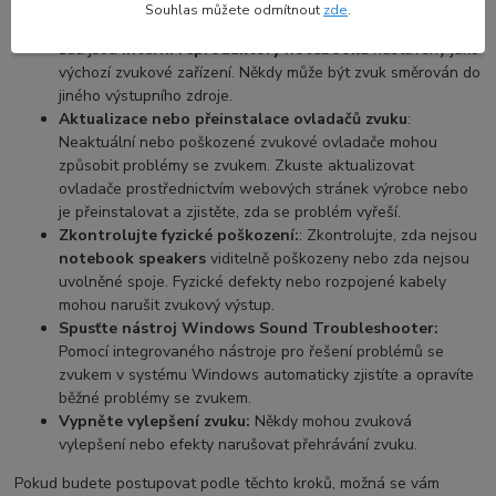
úroveň.
Souhlas můžete odmítnout
zde
.
Zkontrolujte konfiguraci reproduktorů
: Přesvědčte se,
zda jsou
interní reproduktory notebooku
nastaveny jako
výchozí zvukové zařízení. Někdy může být zvuk směrován do
jiného výstupního zdroje.
Aktualizace nebo přeinstalace ovladačů zvuku
:
Neaktuální nebo poškozené zvukové ovladače mohou
způsobit problémy se zvukem. Zkuste aktualizovat
ovladače prostřednictvím webových stránek výrobce nebo
je přeinstalovat a zjistěte, zda se problém vyřeší.
Zkontrolujte fyzické poškození:
: Zkontrolujte, zda nejsou
notebook speakers
viditelně poškozeny nebo zda nejsou
uvolněné spoje. Fyzické defekty nebo rozpojené kabely
mohou narušit zvukový výstup.
Spusťte nástroj Windows Sound Troubleshooter:
Pomocí integrovaného nástroje pro řešení problémů se
zvukem v systému Windows automaticky zjistíte a opravíte
běžné problémy se zvukem.
Vypněte vylepšení zvuku:
Někdy mohou zvuková
vylepšení nebo efekty narušovat přehrávání zvuku.
Pokud budete postupovat podle těchto kroků, možná se vám