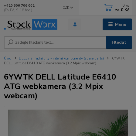
0
ks
+420 606 706 002
CZK
za
0 Kč
(Po-Pá, 9-18 hod.)
Menu
Hledat
Úvod
DELL náhradní díly - interní komponenty (spare parts)
6YWTK
DELL Latitude E6410 ATG webkamera (3.2 Mpix webcam)
6YWTK DELL Latitude E6410
ATG webkamera (3.2 Mpix
webcam)