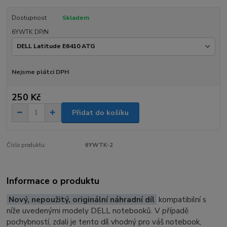
Dostupnost
Skladem
6YWTK DP/N
Nejsme plátci DPH
250 Kč
Přidat do košíku
Číslo produktu:
6YWTK-2
Informace o produktu
Nový, nepoužitý, originální náhradní díl
kompatibilní s
níže uvedenými modely DELL notebooků. V případě
pochybností, zdali je tento díl vhodný pro váš notebook,