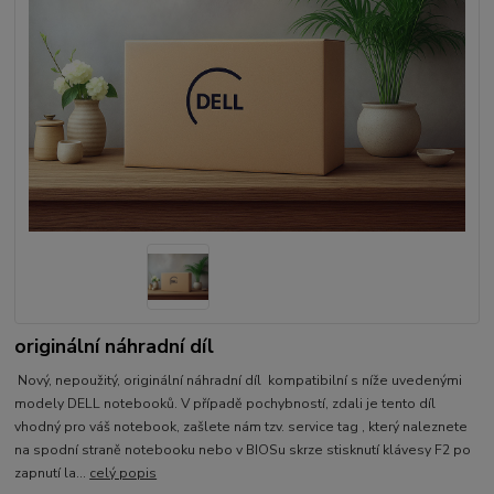
originální náhradní díl
Nový, nepoužitý, originální náhradní díl kompatibilní s níže uvedenými
modely DELL notebooků. V případě pochybností, zdali je tento díl
vhodný pro váš notebook, zašlete nám tzv. service tag , který naleznete
na spodní straně notebooku nebo v BIOSu skrze stisknutí klávesy F2 po
zapnutí la...
celý popis