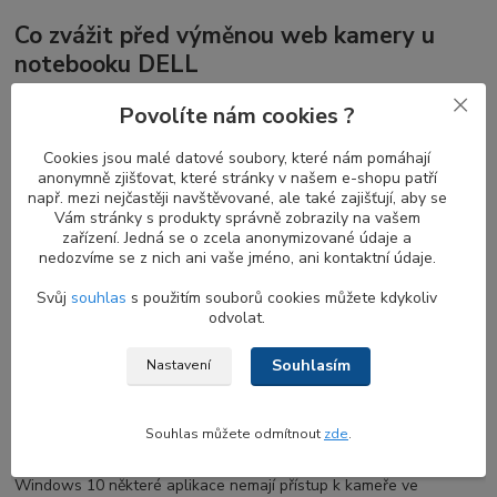
Co zvážit před výměnou web kamery u
notebooku DELL
Pokud váš notebook dosud žádnou webkameru neměl, její
Povolíte nám cookies ?
instalace bude zahrnovat i výměnu několika dalších dílů, zejména
LCD displej rámečku s otvorem pro webkameru
a v některých
Cookies jsou malé datové soubory, které nám pomáhají
případech také výměnu
LVDS flex display kabelu
s konektorem
anonymně zjišťovat, které stránky v našem e-shopu patří
např. mezi nejčastěji navštěvované, ale také zajišťují, aby se
pro připojení k webkameře.
Vám stránky s produkty správně zobrazily na vašem
Vaše kamera však nemusí být poškozena a může být užitečné
zařízení. Jedná se o zcela anonymizované údaje a
nedozvíme se z nich ani vaše jméno, ani kontaktní údaje.
zkusit následující kroky pro obnovu její funkčnosti bez nutnosti
pořizovat nový náhradní díl.
Svůj
souhlas
s použitím souborů cookies můžete kdykoliv
odvolat.
Jak zjistit, zda moje notebook webkamera
Souhlasím
Nastavení
funguje?
Souhlas můžete odmítnout
zde
.
Pokud jste nedávno aktualizovali Windows 10
, může být nutné
povolit aplikacím přístup k vaší kameře. V novějších verzích
Windows 10 některé aplikace nemají přístup k kameře ve