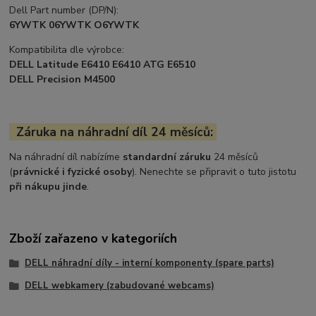
Dell Part number (DP/N):
6YWTK 06YWTK O6YWTK
Kompatibilita dle výrobce:
DELL Latitude E6410 E6410 ATG E6510
DELL Precision M4500
Záruka na náhradní díl 24 měsíců:
Na náhradní díl nabízíme
standardní záruku
24 měsíců
(
právnické i fyzické osoby
). Nenechte se připravit o tuto jistotu
při nákupu jinde
.
Zboží zařazeno v kategoriích
DELL náhradní díly - interní komponenty (spare parts)
DELL webkamery (zabudované webcams)