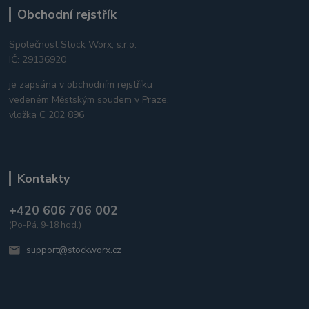
Obchodní rejstřík
Společnost Stock Worx, s.r.o.
IČ: 29136920
je zapsána v obchodním rejstříku
vedeném Městským soudem v Praze,
vložka C 202 896
Kontakty
+420 606 706 002
(Po-Pá, 9-18 hod.)
support@stockworx.cz