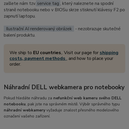
zašlete nám tzv.
service tag
, který naleznete na spodní
straně notebooku nebo v BIOSu skrze stisknutí klávesy F2 po
zapnutí laptopu.
Ilustrační AI renderovaný obrázek
- nezobrazuje skutečné
balení produktu.
We ship to
EU countries
,. Visit our page for
shipping
costs, payment methods
, and how to place your
order.
Náhradní DELL webkamera pro notebooky
Pokud hledáte náhradu za
nefunkční web kameru svého DELL
notebooku
, pak jste na správném místě. Výběr správného typu
náhradní webkamery
vyžaduje znalost přesného modelového
označení vašeho zařízení.