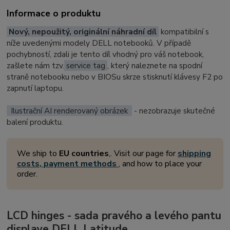
Informace o produktu
Nový, nepoužitý, originální náhradní díl
kompatibilní s
níže uvedenými modely DELL notebooků. V případě
pochybností, zdali je tento díl vhodný pro váš notebook,
zašlete nám tzv.
service tag
, který naleznete na spodní
straně notebooku nebo v BIOSu skrze stisknutí klávesy F2 po
zapnutí laptopu.
Ilustrační AI renderovaný obrázek
- nezobrazuje skutečné
balení produktu.
We ship to
EU countries
,. Visit our page for
shipping
costs, payment methods
, and how to place your
order.
LCD hinges - sada pravého a levého pantu
displaye DELL Latitude