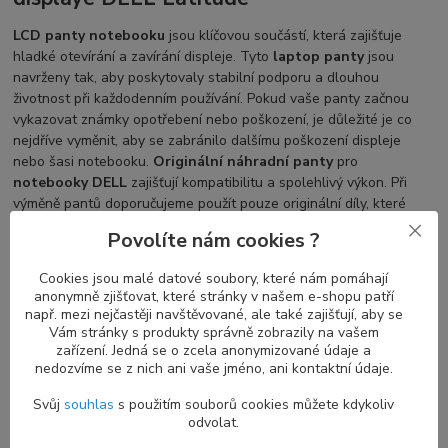
LCD panty notebooku
jsou klíčovou součástí, která zajišťuje
hladké otevírání a zavírání displeje. Tyto
laptop panty
jsou
navrženy tak, aby poskytovaly stabilní podporu a dlouhou
životnost při každodenním používání. Pokud vaše panty začnou
vykazovat známky opotřebení nebo poškození, je důležité je co
nejdříve vyměnit, aby se zabránilo dalšímu poškození displeje
nebo šasi notebooku.
Originální náhradní panty
pro
notebooky DELL
zajišťují kompatibilitu a spolehlivý výkon. Při
výměně pantů doporučujeme použít pouze originální díly, které
jsou specificky navrženy pro váš model
notebooku DELL
Povolíte nám cookies ?
Latitude
.
Cookies jsou malé datové soubory, které nám pomáhají
anonymně zjišťovat, které stránky v našem e-shopu patří
např. mezi nejčastěji navštěvované, ale také zajišťují, aby se
Co obnáší výměna LCD pantů displeje
Vám stránky s produkty správně zobrazily na vašem
zařízení. Jedná se o zcela anonymizované údaje a
Při
výměně vylomeného či prasklého pantu u notebooku
je
nedozvíme se z nich ani vaše jméno, ani kontaktní údaje.
doporučeno postupovat dle uživatelské příručky (manuálu)
dostupného na stránkách společnosti DELL (support.dell.com),
Svůj
souhlas
s použitím souborů cookies můžete kdykoliv
kde najdete přesný popis servisních kroků pro výměnu
odvolat.
konkrétního dílu. Obecně lze říci, že při
výměně LCD pantů
je