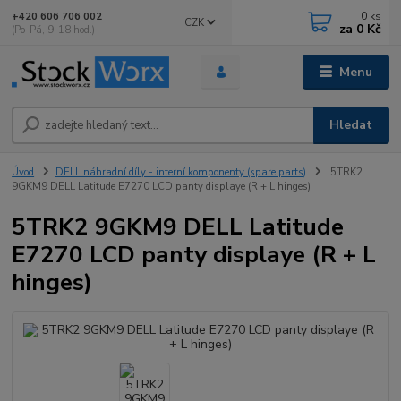
0
ks
+420 606 706 002
CZK
za
0 Kč
(Po-Pá, 9-18 hod.)
Menu
Hledat
Úvod
DELL náhradní díly - interní komponenty (spare parts)
5TRK2
9GKM9 DELL Latitude E7270 LCD panty displaye (R + L hinges)
5TRK2 9GKM9 DELL Latitude
E7270 LCD panty displaye (R + L
hinges)