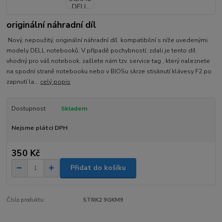
originální náhradní díl
Nový, nepoužitý, originální náhradní díl kompatibilní s níže uvedenými
modely DELL notebooků. V případě pochybností, zdali je tento díl
vhodný pro váš notebook, zašlete nám tzv. service tag , který naleznete
na spodní straně notebooku nebo v BIOSu skrze stisknutí klávesy F2 po
zapnutí la...
celý popis
Dostupnost
Skladem
Nejsme plátci DPH
350 Kč
Přidat do košíku
Číslo produktu:
5TRK2 9GKM9