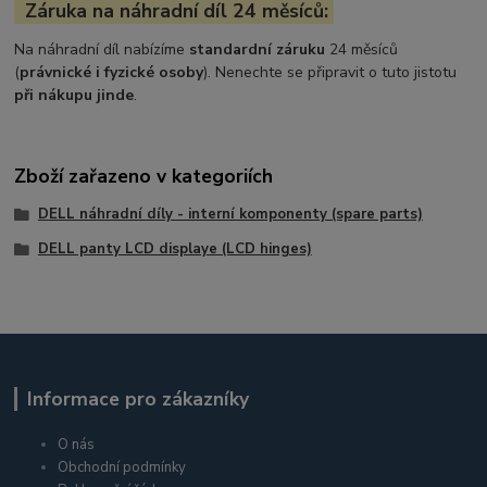
Záruka na náhradní díl 24 měsíců:
Na náhradní díl nabízíme
standardní záruku
24 měsíců
(
právnické i fyzické osoby
). Nenechte se připravit o tuto jistotu
při nákupu jinde
.
Zboží zařazeno v kategoriích
DELL náhradní díly - interní komponenty (spare parts)
DELL panty LCD displaye (LCD hinges)
Informace pro zákazníky
O nás
Obchodní podmínky