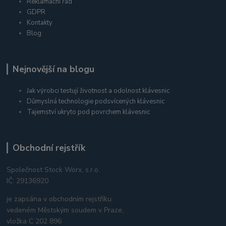
Reklamační řád
GDPR
Kontakty
Blog
Nejnovější na blogu
Jak výrobci testují životnost a odolnost klávesnic
Důmyslná technologie podsvícených klávesnic
Tajemství ukryto pod povrchem klávesnic
Obchodní rejstřík
Společnost Stock Worx, s.r.o.
IČ: 29136920
je zapsána v obchodním rejstříku
vedeném Městským soudem v Praze,
vložka C 202 896