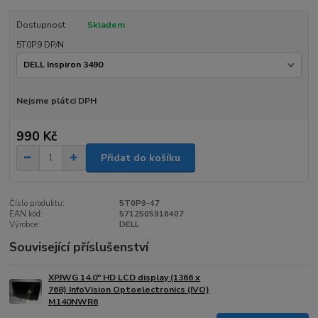
Dostupnost
Skladem
5T0P9 DP/N
Nejsme plátci DPH
990 Kč
Přidat do košíku
Číslo produktu:
5T0P9-47
EAN kód:
5712505916407
Výrobce:
DELL
Související příslušenství
XPJWG 14.0" HD LCD display (1366 x
768) InfoVision Optoelectronics (IVO)
M140NWR6