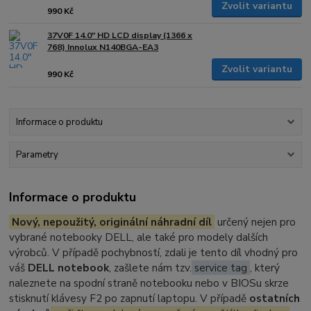
Zvolit variantu
990 Kč
37V0F 14.0" HD LCD display (1366 x
768) Innolux N140BGA-EA3
Zvolit variantu
990 Kč
Informace o produktu
Parametry
Informace o produktu
Nový, nepoužitý, originální náhradní díl
určený nejen pro
vybrané notebooky DELL, ale také pro modely dalších
výrobců. V případě pochybností, zdali je tento díl vhodný pro
váš
DELL notebook
, zašlete nám tzv.
service tag
, který
naleznete na spodní straně notebooku nebo v BIOSu skrze
stisknutí klávesy F2 po zapnutí laptopu. V případě
ostatních