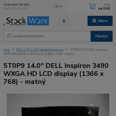
0
ks
+420 606 706 002
CZK
za
0 Kč
(Po-Pá, 9-18 hod.)
Menu
Hledat
Úvod
DELL LCD a LED notebook displaye
5T0P9 14.0" DELL Inspiron
3490 WXGA HD LCD display (1366 x 768) - matný
5T0P9 14.0" DELL Inspiron 3490
WXGA HD LCD display (1366 x
768) - matný