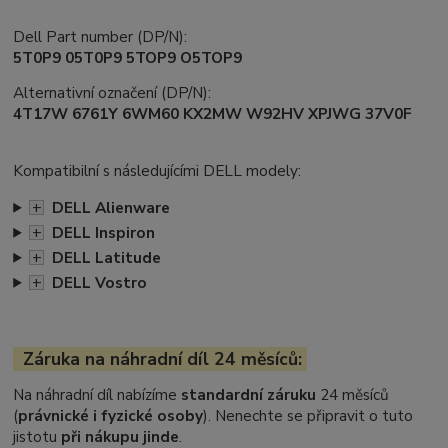
Dell Part number (DP/N):
5T0P9 05T0P9 5TOP9 O5TOP9
Alternativní označení (DP/N):
4T17W 6761Y 6WM60 KX2MW W92HV XPJWG 37V0F
Kompatibilní s následujícími DELL modely:
+
DELL Alienware
+
DELL Inspiron
+
DELL Latitude
+
DELL Vostro
Záruka na náhradní díl 24 měsíců:
Na náhradní díl nabízíme
standardní záruku
24 měsíců
(
právnické i fyzické osoby
). Nenechte se připravit o tuto
jistotu
při nákupu jinde
.