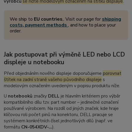
výrobců
se řiďte modelovým označením na štítku displaye
.
We ship to
EU countries
,. Visit our page for
shipping
costs, payment methods
, and how to place your
order.
Jak postupovat při výměně LED nebo LCD
displeje u notebooku
Před objednáním nového displeje doporučujeme
porovnat
štítek na zadní straně vašeho původního displeje
s
modelovým označením uvedeným v popisu produktu níže.
U
notebooků
značky
DELL
je hlavním kritériem pro výběr
kompatibilního dílu tzv.
part number
– jedinečné označení
používané výrobcem. Na rozdíl od jiných značek, kde hraje
klíčovou roli počet pinů na konektoru, DELL pracuje se
systémem konkrétních čísel jednotlivých dílů (např. ve
formátu
CN-054XDV-...
).