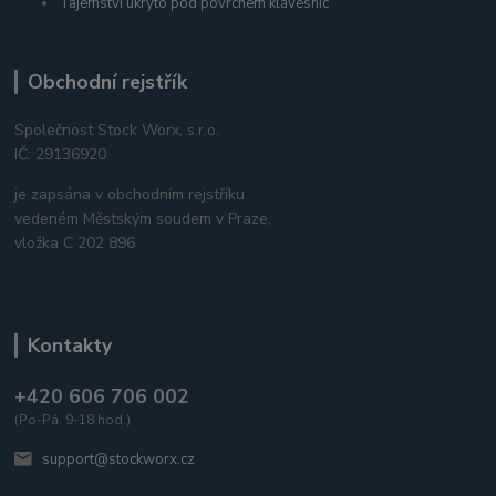
Tajemství ukryto pod povrchem klávesnic
Obchodní rejstřík
Společnost Stock Worx, s.r.o.
IČ: 29136920
je zapsána v obchodním rejstříku
vedeném Městským soudem v Praze,
vložka C 202 896
Kontakty
+420 606 706 002
(Po-Pá, 9-18 hod.)
support@stockworx.cz