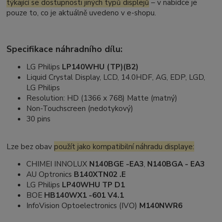
týkající se dostupnosti jiných typů displejů
– v nabídce je
pouze to, co je aktuálně uvedeno v e-shopu.
Specifikace náhradního dílu:
LG Philips
LP140WHU (TP)(B2)
Liquid Crystal Display, LCD, 14.0HDF, AG, EDP, LGD,
LG Philips
Resolution: HD (1366 x 768) Matte (matný)
Non-Touchscreen (nedotykový)
30 pins
Lze bez obav
použít jako kompatibilní náhradu displaye:
CHIMEI INNOLUX
N140BGE -EA3
,
N140BGA - EA3
AU Optronics
B140XTN02 .E
LG Philips
LP40WHU TP D1
BOE
HB140WX1 -601 V4.1
InfoVision Optoelectronics (IVO)
M140NWR6