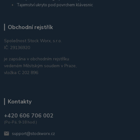
Tajemství ukryto pod povrchem klávesnic
Obchodní rejstřík
Společnost Stock Worx, s.r.o.
IČ: 29136920
je zapsána v obchodním rejstříku
vedeném Městským soudem v Praze,
vložka C 202 896
Kontakty
+420 606 706 002
(Po-Pá, 9-18 hod.)
support@stockworx.cz