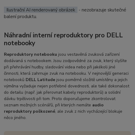
Ilustrační AI renderovaný obrázek
- nezobrazuje skutečné
balení produktu.
Náhradní interní reproduktory pro DELL
notebooky
Reproduktory notebooku
jsou vestavěná zvuková zařízení
dodávaná s notebookem. Jsou zodpovědné za zvuk, který slyšíte
při přehrávání hudby, sledování videa nebo při jakékoli jiné
činnosti, která zahrnuje zvuk na notebooku. V nejnovější generaci
notebooků
DELL Latitude
jsou poměrně složitě umístěny a jejich
výměna vyžaduje nejen potřebné dovednosti, ale také dokonalost
do detailu (např. jak přerovnat kabely reproduktorů) a solidní
dávku trpělivosti při tom. Proto doporučujeme zkontrolovat
seznam možných scénářů, při kterých nemáte
audio
reproduktory poškozené
, ale zvuk z nich vycházející blokuje
něco jiného.