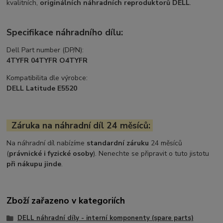
kvalitních,
originálních náhradních reproduktorů DELL
.
Specifikace náhradního dílu:
Dell Part number (DP/N):
4TYFR 04TYFR O4TYFR
Kompatibilita dle výrobce:
DELL Latitude E5520
Záruka na náhradní díl 24 měsíců:
Na náhradní díl nabízíme
standardní záruku
24 měsíců
(
právnické i fyzické osoby
). Nenechte se připravit o tuto jistotu
při nákupu jinde
.
Zboží zařazeno v kategoriích
DELL náhradní díly - interní komponenty (spare parts)