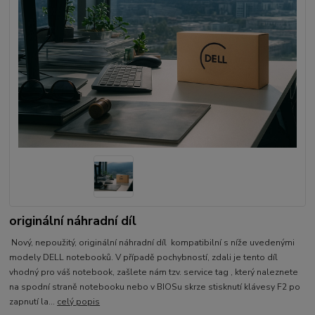
originální náhradní díl
Nový, nepoužitý, originální náhradní díl kompatibilní s níže uvedenými
modely DELL notebooků. V případě pochybností, zdali je tento díl
vhodný pro váš notebook, zašlete nám tzv. service tag , který naleznete
na spodní straně notebooku nebo v BIOSu skrze stisknutí klávesy F2 po
zapnutí la...
celý popis