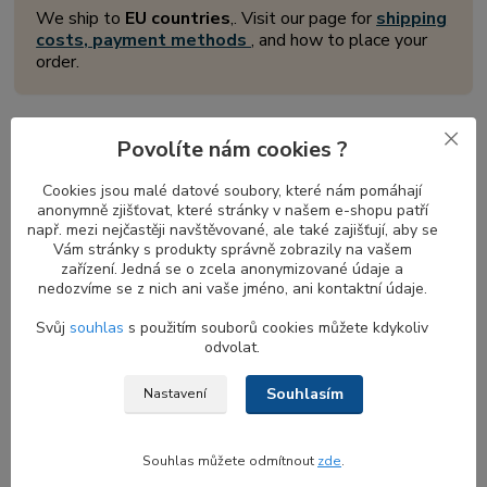
We ship to
EU countries
,. Visit our page for
shipping
costs, payment methods
, and how to place your
order.
Povolíte nám cookies ?
Běžné problémy s nefunkčními
reproduktory u notebooků DELL Latitude
Cookies jsou malé datové soubory, které nám pomáhají
anonymně zjišťovat, které stránky v našem e-shopu patří
Když přestanou fungovat
reproduktory notebooku
, může to být
např. mezi nejčastěji navštěvované, ale také zajišťují, aby se
frustrující a nepříjemné. Existuje několik běžných příčin tohoto
Vám stránky s produkty správně zobrazily na vašem
problému, včetně problémů s nastavením a konfigurací zvuku,
zařízení. Jedná se o zcela anonymizované údaje a
problémů s ovladači zařízení a také fyzických závad reproduktorů
nedozvíme se z nich ani vaše jméno, ani kontaktní údaje.
nebo kabeláže. Chcete-li tyto problémy odstranit a vyřešit,
Svůj
souhlas
s použitím souborů cookies můžete kdykoliv
můžete podniknout několik kroků:
odvolat.
Zkontrolujte nastavení zvuku
: Ujistěte se, že hlasitost
reproduktorů není ztlumená a je nastavena na slyšitelnou
Souhlasím
Nastavení
úroveň.
Zkontrolujte konfiguraci reproduktorů
: Přesvědčte se,
Souhlas můžete odmítnout
zde
.
zda jsou
interní reproduktory notebooku
nastaveny jako
výchozí zvukové zařízení. Někdy může být zvuk směrován do