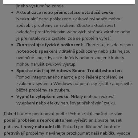
jiného výstupního zdroje.
Aktualizace nebo přeinstalace ovladačů zvuku
:
Neaktuální nebo poškozené zvukové ovladače mohou
způsobit problémy se zvukem. Zkuste aktualizovat
ovladače prostřednictvím webových stránek výrobce nebo
je přeinstalovat a zjistěte, zda se problém vyřeší.
Zkontrolujte fyzické poškození:
: Zkontrolujte, zda nejsou
notebook speakers
viditelně poškozeny nebo zda nejsou
uvolněné spoje. Fyzické defekty nebo rozpojené kabely
mohou narušit zvukový výstup.
Spusťte nástroj Windows Sound Troubleshooter:
Pomocí integrovaného nástroje pro řešení problémů se
zvukem v systému Windows automaticky zjistíte a opravíte
běžné problémy se zvukem.
Vypněte vylepšení zvuku:
Někdy mohou zvuková
vylepšení nebo efekty narušovat přehrávání zvuku.
Pokud budete postupovat podle těchto kroků, možná se vám
podaří
problém s reproduktorem
vyřešit, aniž byste museli
pořizovat
nový náhradní díl
. Pokud i po důkladné kontrole
přetrvávají problémy, neváhejte prozkoumat naši nabídku vysoce