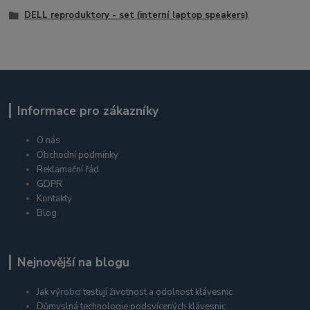
DELL reproduktory - set (interní laptop speakers)
Informace pro zákazníky
O nás
Obchodní podmínky
Reklamační řád
GDPR
Kontakty
Blog
Nejnovější na blogu
Jak výrobci testují životnost a odolnost klávesnic
Důmyslná technologie podsvícených klávesnic