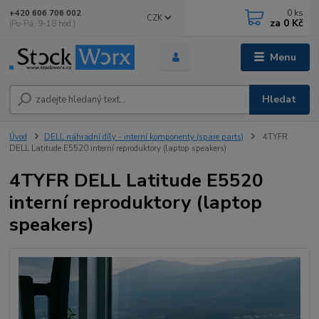
0
ks
+420 606 706 002
CZK
za
0 Kč
(Po-Pá, 9-18 hod.)
Menu
Hledat
Úvod
DELL náhradní díly - interní komponenty (spare parts)
4TYFR
DELL Latitude E5520 interní reproduktory (laptop speakers)
4TYFR DELL Latitude E5520
interní reproduktory (laptop
speakers)