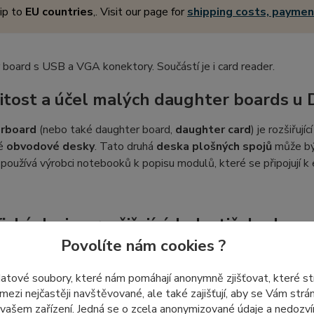
ip to
EU countries
,. Visit our page for
shipping costs, payme
board s USB a VGA konektory. Součástí je i card reader.
itost a účel malých daughter boards u
rboard
(nebo také daughter board,
daughter card
) je rozšiřuj
né
obvodové desky
. Tato druhá
deska plošných spojů
může být
používá výrobci notebooků k popisu modulů, které se připojují k e
fický design rozšiřujících destiček s k
Povolíte nám cookies ?
r boards
jsou často vyžadovány specifickým designem konstruk
ákladní desku do chassis kvůli vyčnívajícím okrajům nebo velikost
datové soubory, které nám pomáhají anonymně zjišťovat, které s
od rozšíření (daughter boards), která se k ní připojují jednotl
 mezi nejčastěji navštěvované, ale také zajišťují, aby se Vám str
 vašem zařízení. Jedná se o zcela anonymizované údaje a nedozvím