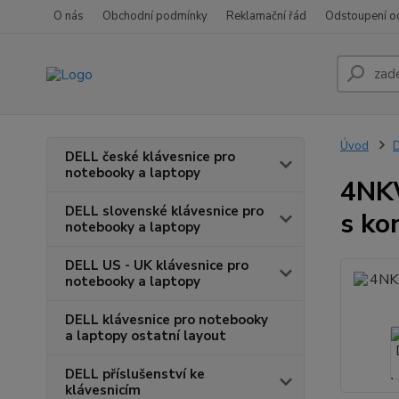
O nás
Obchodní podmínky
Reklamační řád
Odstoupení o
Úvod
D
DELL české klávesnice pro
notebooky a laptopy
4NKW
DELL slovenské klávesnice pro
s ko
notebooky a laptopy
DELL US - UK klávesnice pro
notebooky a laptopy
DELL klávesnice pro notebooky
a laptopy ostatní layout
DELL příslušenství ke
klávesnicím