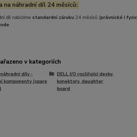
 na náhradní díl 24 měsíců:
ní díl nabízíme
standardní záruku
24 měsíců (
právnické i fyz
inde
.
zařazeno v kategoriích
náhradní díly -
DELL I/O rozšiřující desky,
ní komponenty (spare
konektory, daughter
)
board