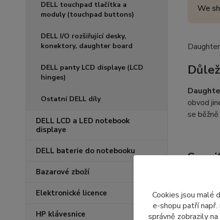
DELL touchpad tlačítka a
We sh
moduly (touchpad buttons)
DELL I/O rozšiřující desky,
konektory, daughter board
Daughter 
Důlež
DELL panty LCD displaye (LCD
hinges)
Daughte
Ostatní DELL díly
obvod ji
se běžně 
DELL LCD a LED notebook
displaye
DELL baterie do notebooku
Speci
Bazarové zboží
Daughte
umístit z
Elektronické licence
Cookies jsou malé 
očištěna 
e-shopu patří např.
HP klávesnice
správně zobrazily na