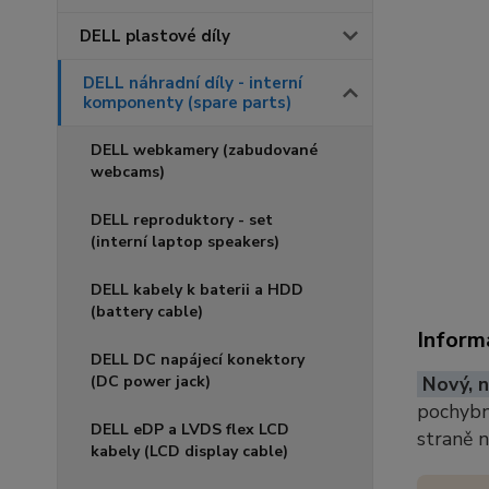
DELL plastové díly
DELL náhradní díly - interní
komponenty (spare parts)
DELL webkamery (zabudované
webcams)
DELL reproduktory - set
(interní laptop speakers)
DELL kabely k baterii a HDD
(battery cable)
Inform
DELL DC napájecí konektory
(DC power jack)
Nový, n
pochybno
DELL eDP a LVDS flex LCD
straně 
kabely (LCD display cable)