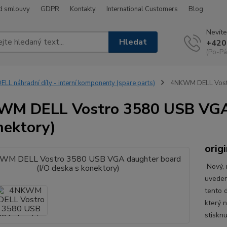
d smlouvy
GDPR
Kontakty
International Customers
Blog
Nevíte
Hledat
+420
(Po-Pá
ELL náhradní díly - interní komponenty (spare parts)
4NKWM DELL Vostro
M DELL Vostro 3580 USB VGA d
nektory)
origi
Nový, n
uveden
tento d
který 
stisknu