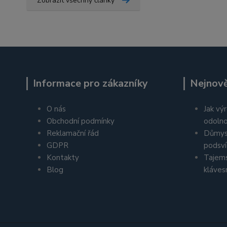
Zobrazit všechny články
Informace pro zákazníky
Nejnově
O nás
Jak výr
Obchodní podmínky
odolno
Reklamační řád
Důmys
GDPR
podsví
Kontakty
Tajems
Blog
kláves