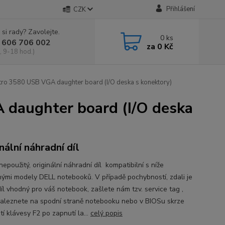
Přihlášení
CZK
 si rady? Zavolejte.
0
ks
 606 706 002
za
0 Kč
, 9-18 hod.)
 3580 USB VGA daughter board (I/O deska s konektory)
aughter board (I/O deska
nální náhradní díl
epoužitý, originální náhradní díl kompatibilní s níže
ými modely DELL notebooků. V případě pochybností, zdali je
íl vhodný pro váš notebook, zašlete nám tzv. service tag ,
naleznete na spodní straně notebooku nebo v BIOSu skrze
tí klávesy F2 po zapnutí la...
celý popis