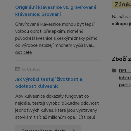
Záruka
Originální klávesnice vs. gravírované
klávesnice: Srovnání
Na náhrad
nákupu j
Gravírované klávesnice mohou být lepší
volbou oproti přelepkám, nicméně
původní klávesnice s českými znaky přímo
od výrobce nabízejí mnohem vyšší kval...
číst celé
Zboží 
06.09.2023
DELL 
inter
Jak výrobci testují životnost a
parts
odolnost klávesnic
Aby klávesnice dokázaly fungovat co
nejdéle, testují výrobci důkladně odolnost
jednotlivých kláves, které jsou vystaveny
stovkám tisíc až milionům opa...
číst celé