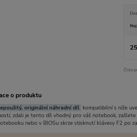
Dos
Nej
25
Číslo p
ace o produktu
epoužitý, originální náhradní díl
kompatibilní s níže u
stí, zdali je tento díl vhodný pro váš notebook, zašlete
notebooku nebo v BIOSu skrze stisknutí klávesy F2 po z