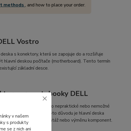
nt methods
, and how to place your order.
 DELL Vostro
ící deska s konektory, která se zapojuje do a rozšiřuje
 hlavní deskou počítače (motherboard). Tento termín
xistující základní desce.
onektory pro notebooky DELL
ce notebooku, kde by bylo nepraktické nebo nemožné
i, která se nevejde. Z tohoto důvodu je hlavní deska
tránky v našem
ivě, což umožňuje snadnou montáž nebo výměnu komponent.
ánky s produkty
e se z nich ani