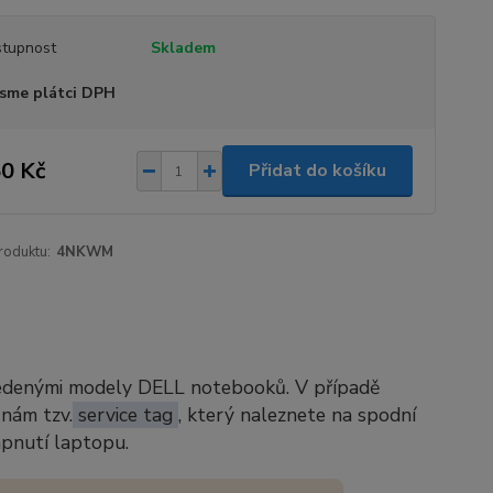
tupnost
Skladem
sme plátci DPH
0 Kč
Přidat do košíku
roduktu:
4NKWM
vedenými modely DELL notebooků. V případě
 nám tzv.
service tag
, který naleznete na spodní
apnutí laptopu.