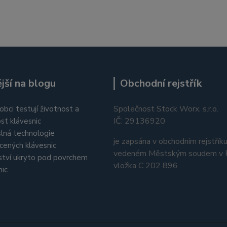
jší na blogu
Obchodní rejstřík
Společnost Stock Worx, s.r.o.
obci testují životnost a
IČ: 29136920
st klávesnic
lná technologie
je zapsána v obchodním rejstřík
cených klávesnic
vedeném Městským soudem v P
tví ukryto pod povrchem
vložka C 202 896
nic