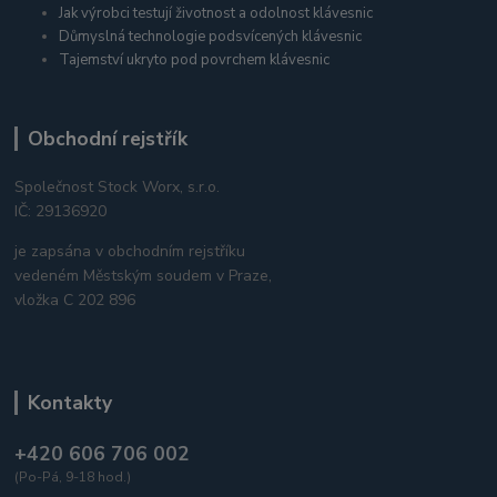
Jak výrobci testují životnost a odolnost klávesnic
Důmyslná technologie podsvícených klávesnic
Tajemství ukryto pod povrchem klávesnic
Obchodní rejstřík
Společnost Stock Worx, s.r.o.
IČ: 29136920
je zapsána v obchodním rejstříku
vedeném Městským soudem v Praze,
vložka C 202 896
Kontakty
+420 606 706 002
(Po-Pá, 9-18 hod.)