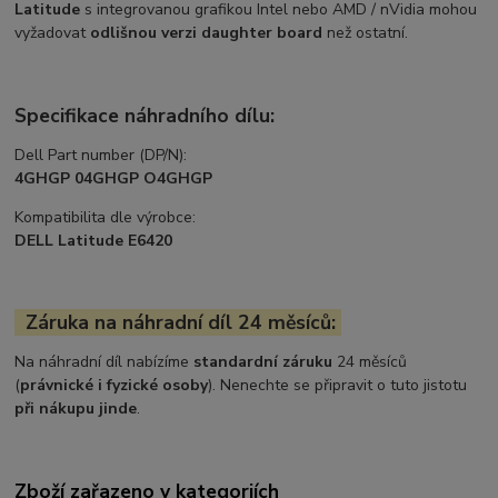
Latitude
s integrovanou grafikou Intel nebo AMD / nVidia mohou
vyžadovat
odlišnou verzi daughter board
než ostatní.
Specifikace náhradního dílu:
Dell Part number (DP/N):
4GHGP 04GHGP O4GHGP
Kompatibilita dle výrobce:
DELL Latitude E6420
Záruka na náhradní díl 24 měsíců:
Na náhradní díl nabízíme
standardní záruku
24 měsíců
(
právnické i fyzické osoby
). Nenechte se připravit o tuto jistotu
při nákupu jinde
.
Zboží zařazeno v kategoriích