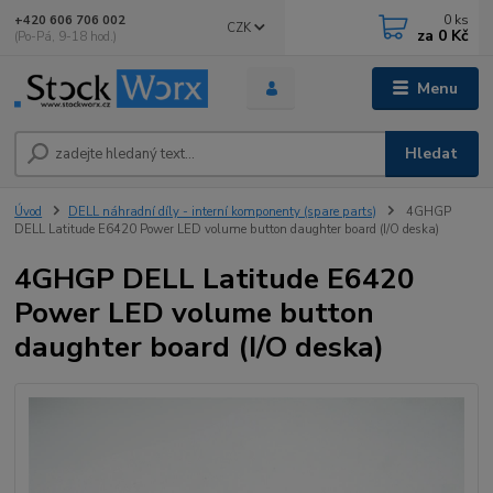
0
ks
+420 606 706 002
CZK
za
0 Kč
(Po-Pá, 9-18 hod.)
Menu
Hledat
Úvod
DELL náhradní díly - interní komponenty (spare parts)
4GHGP
DELL Latitude E6420 Power LED volume button daughter board (I/O deska)
4GHGP DELL Latitude E6420
Power LED volume button
daughter board (I/O deska)