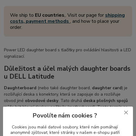
We ship to
EU countries
,. Visit our page for
shipping
costs, payment methods
, and how to place your
order.
Power LED daughter board s tlačítky pro ovládání hlasitosti a LED
signalizací.
Důležitost a účel malých daughter boards
u DELL Latitude
Daughterboard
(nebo také daughter board,
daughter card
) je
rozšiřující deska s konektory, která se zapojuje do a rozšiřuje
obvod jiné
obvodové desky
. Tato druhá
deska plošných spojů
může být hlavní deskou počítače (motherboard). Tento termín se
běžně používá výrobci notebooků k popisu modulů, které se
Povolíte nám cookies ?
připojují k existující základní desce.
Cookies jsou malé datové soubory, které nám pomáhají
anonymně zjišťovat, které stránky v našem e-shopu patří