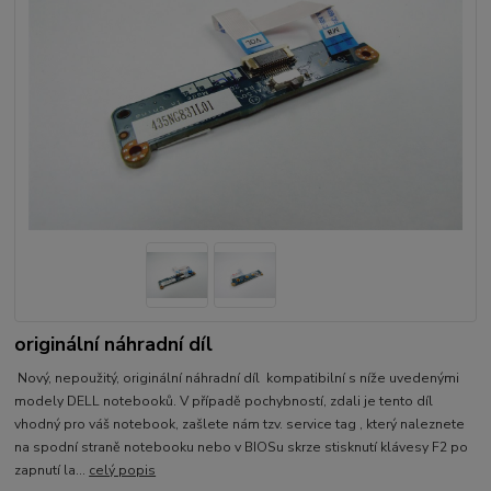
originální náhradní díl
Nový, nepoužitý, originální náhradní díl kompatibilní s níže uvedenými
modely DELL notebooků. V případě pochybností, zdali je tento díl
vhodný pro váš notebook, zašlete nám tzv. service tag , který naleznete
na spodní straně notebooku nebo v BIOSu skrze stisknutí klávesy F2 po
zapnutí la...
celý popis