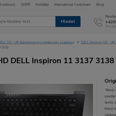
d smlouvy
GDPR
Kontakty
International Customers
Blog
Nevíte
Hledat
+420
(Po-Pá
ELL US - UK klávesnice pro notebooky a laptopy
DELL Inspiron US - UK 
 (US)
D DELL Inspiron 11 3137 3138 
Orig
Nový, n
uveden
tento d
který 
stiskn