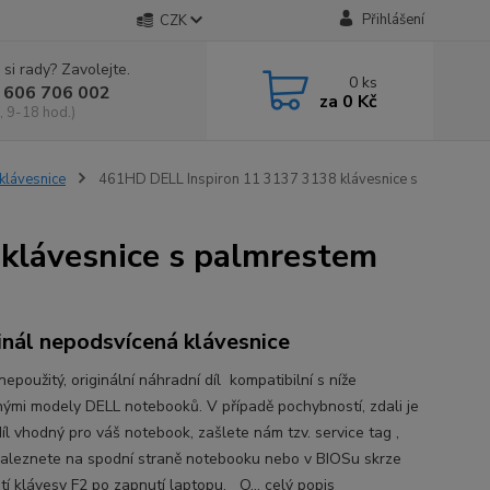
Přihlášení
CZK
 si rady? Zavolejte.
0
ks
 606 706 002
za
0 Kč
, 9-18 hod.)
klávesnice
461HD DELL Inspiron 11 3137 3138 klávesnice s
klávesnice s palmrestem
inál nepodsvícená klávesnice
epoužitý, originální náhradní díl kompatibilní s níže
ými modely DELL notebooků. V případě pochybností, zdali je
íl vhodný pro váš notebook, zašlete nám tzv. service tag ,
naleznete na spodní straně notebooku nebo v BIOSu skrze
utí klávesy F2 po zapnutí laptopu. O...
celý popis