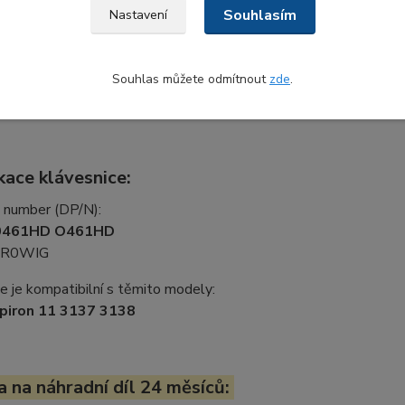
ávesnice je pevně uchycena k plastovému rámu pomocí nýtů, 
Souhlasím
Nastavení
že dojde k poruše
DELL klavesnice
, je tedy nezbytné vyměnit ce
ří kompletní horní část s integrovanou klávesnicí a spodní servisní
s ohledem na zvýšení robustnosti a odolnosti samotného laptopu
Souhlas můžete odmítnout
zde
.
í a zbytkem zařízení, což přispívá k celkové spolehlivosti noteb
kace klávesnice:
t number (DP/N):
0461HD O461HD
R0WIG
e je kompatibilní s těmito modely:
spiron 11 3137 3138
 na náhradní díl 24 měsíců: