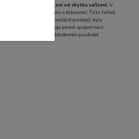
což brání jejímu oddělení od zbytku zařízení.
V
lý horní díl (palmrest) spolu s klávesnicí. Toto řešení,
 panel (spodní kryt, není součástí prodeje), bylo
. Daná konstrukce zajišťuje pevné spojení mezi
ooku i při jeho náročném každodenním používání.