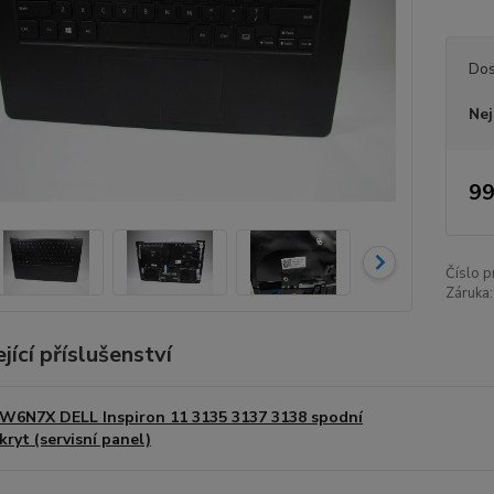
Dos
Nej
99
Číslo p
Záruka:
jící příslušenství
W6N7X DELL Inspiron 11 3135 3137 3138 spodní
kryt (servisní panel)