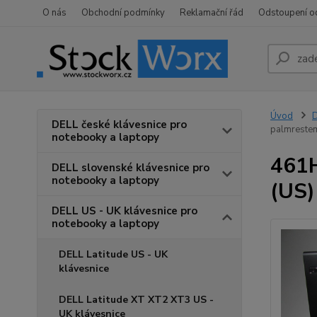
O nás
Obchodní podmínky
Reklamační řád
Odstoupení o
Úvod
D
DELL české klávesnice pro
palmrestem
notebooky a laptopy
461H
DELL slovenské klávesnice pro
notebooky a laptopy
(US)
DELL US - UK klávesnice pro
notebooky a laptopy
DELL Latitude US - UK
klávesnice
DELL Latitude XT XT2 XT3 US -
UK klávesnice