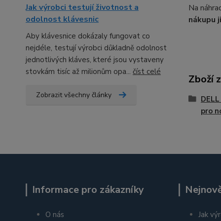
Jak výrobci testují životnost a
Na náhrad
odolnost klávesnic
nákupu j
Aby klávesnice dokázaly fungovat co
nejdéle, testují výrobci důkladně odolnost
jednotlivých kláves, které jsou vystaveny
stovkám tisíc až milionům opa...
číst celé
Zboží 
Zobrazit všechny články
DELL 
pro n
Informace pro zákazníky
Nejnově
O nás
Jak výr