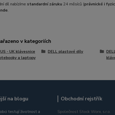
ní díl nabízíme
standardní záruku
24 měsíců (
právnické i fyz
inde
.
zařazeno v kategoriích
US - UK klávesnice
DELL plastové díly
DELL
otebooky a laptopy
kláv
jší na blogu
Obchodní rejstřík
Společnost Stock Worx, s.r.o.
obci testují životnost a