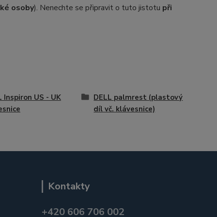
ické osoby
). Nenechte se připravit o tuto jistotu
při
 Inspiron US - UK
DELL palmrest (plastový
esnice
díl vč. klávesnice)
Kontakty
+420 606 706 002