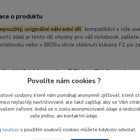
ace o produktu
epoužitý, originální náhradní díl
kompatibilní s níže u
stí, zdali je tento díl vhodný pro váš notebook, zašlete
notebooku nebo v BIOSu skrze stisknutí klávesy F2 po z
nální US klávesnice DELL s ENG znaky
Povolíte nám cookies ?
inální
US DELL klávesnice s palmrestem
pro notebooky řady 
láves. Již od výroby US znaky trvale vytištěnými na klávesách, 
datové soubory, které nám pomáhají anonymně zjišťovat, které s
 mezi nejčastěji navštěvované, ale také zajišťují, aby se Vám str
 vašem zařízení. Jedná se o zcela anonymizované údaje a nedozvím
vaše jméno, ani kontaktní údaje.
ějsí laptop díky zpevněnému palmrestu 
j
souhlas
s použitím souborů cookies můžete kdykoliv odvolat.
 od jiných modelů,
US klavesnice
určená pro některé notebooky 
nejen samotnou klavesnici, ale i palmrest (horní část notebooku) 