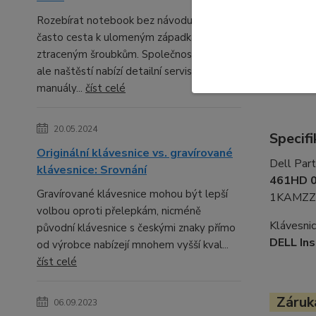
karet.
Kl
Rozebírat notebook bez návodu bývá
případě, 
často cesta k ulomeným západkám a
které tvo
ztraceným šroubkům. Společnost DELL
navrženo 
ale naštěstí nabízí detailní servisní
klávesnic
manuály...
číst celé
20.05.2024
Specifi
Originální klávesnice vs. gravírované
Dell Par
klávesnice: Srovnání
461HD 
Gravírované klávesnice mohou být lepší
1KAMZZ
volbou oproti přelepkám, nicméně
Klávesnic
původní klávesnice s českými znaky přímo
DELL In
od výrobce nabízejí mnohem vyšší kval...
číst celé
Záruka
06.09.2023