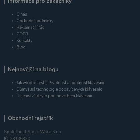
Informace pro zákazníky
O nás
Obchodní podmínky
Reklamační řád
GDPR
Kontakty
Blog
Nejnovější na blogu
Jak výrobci testují životnost a odolnost klávesnic
Důmyslná technologie podsvícených klávesnic
Tajemství ukryto pod povrchem klávesnic
Obchodní rejstřík
Společnost Stock Worx, s.r.o.
IČ: 29136920