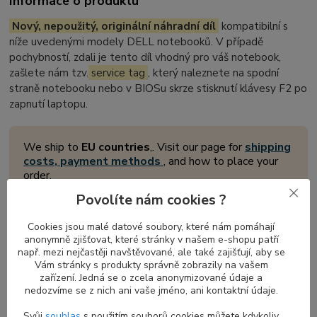
Informace o produktu
Nový, nepoužitý, originální náhradní díl
kompatibilní s
níže uvedenými modely DELL notebooků. V případě
pochybností, zdali je tento díl vhodný pro váš notebook,
zašlete nám tzv.
service tag
, který naleznete na spodní
straně notebooku nebo v BIOSu skrze stisknutí klávesy F2 po
zapnutí laptopu.
We ship to
EU countries
,. Visit our page for
shipping
costs, payment methods
, and how to place your
order.
Povolíte nám cookies ?
Cookies jsou malé datové soubory, které nám pomáhají
Přední LCD display rámeček pro
anonymně zjišťovat, které stránky v našem e-shopu patří
notebooky DELL Latitude
např. mezi nejčastěji navštěvované, ale také zajišťují, aby se
Vám stránky s produkty správně zobrazily na vašem
Přední
displej rámeček
je důležitou součástí každého notebooku,
zařízení. Jedná se o zcela anonymizované údaje a
nedozvíme se z nich ani vaše jméno, ani kontaktní údaje.
která obklopuje a chrání obrazovku současných modelů
notebooků v zavřeném stavu prostřednictvím skrytého
magnetu
Svůj
souhlas
s použitím souborů cookies můžete kdykoliv