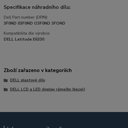
Specifikace náhradního dílu:
Dell Part number (DP/N):
3F0ND 03F0ND O3F0ND 3FOND
Kompatibilita dle výrobce:
DELL Latitude E6330
Zboží zařazeno v kategoriích
DELL plastové díly
DELL LCD a LED display rámečky (bezel)