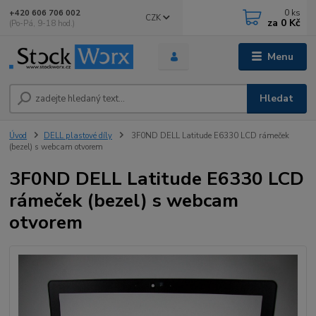
0
ks
+420 606 706 002
CZK
za
0 Kč
(Po-Pá, 9-18 hod.)
Menu
Hledat
Úvod
DELL plastové díly
3F0ND DELL Latitude E6330 LCD rámeček
(bezel) s webcam otvorem
3F0ND DELL Latitude E6330 LCD
rámeček (bezel) s webcam
otvorem