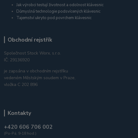
Jak výrobci testují životnost a odolnost klávesnic
Důmyslná technologie podsvícených klávesnic
Tajemství ukryto pod povrchem klávesnic
Obchodní rejstřík
Společnost Stock Worx, s.r.o.
IČ: 29136920
je zapsána v obchodním rejstříku
vedeném Městským soudem v Praze,
vložka C 202 896
Kontakty
+420 606 706 002
(Po-Pá, 9-18 hod.)