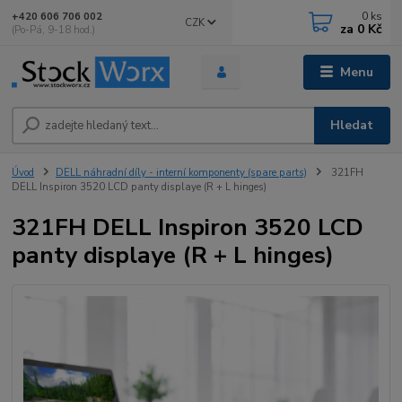
0
ks
+420 606 706 002
CZK
za
0 Kč
(Po-Pá, 9-18 hod.)
Menu
Hledat
Úvod
DELL náhradní díly - interní komponenty (spare parts)
321FH
DELL Inspiron 3520 LCD panty displaye (R + L hinges)
321FH DELL Inspiron 3520 LCD
panty displaye (R + L hinges)