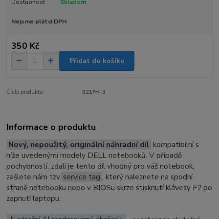
Dostupnost
Skladem
Nejsme plátci DPH
350 Kč
Přidat do košíku
Číslo produktu:
321FH-3
Informace o produktu
Nový, nepoužitý, originální náhradní díl
kompatibilní s
níže uvedenými modely DELL notebooků. V případě
pochybností, zdali je tento díl vhodný pro váš notebook,
zašlete nám tzv.
service tag
, který naleznete na spodní
straně notebooku nebo v BIOSu skrze stisknutí klávesy F2 po
zapnutí laptopu.