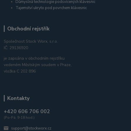
Důmyslná technologie podsvícených klávesnic
Tajemství ukryto pod povrchem klávesnic
Obchodní rejstřík
Společnost Stock Worx, s.r.o.
IČ: 29136920
je zapsána v obchodním rejstříku
vedeném Městským soudem v Praze,
vložka C 202 896
Kontakty
+420 606 706 002
(Po-Pá, 9-18 hod.)
support@stockworx.cz