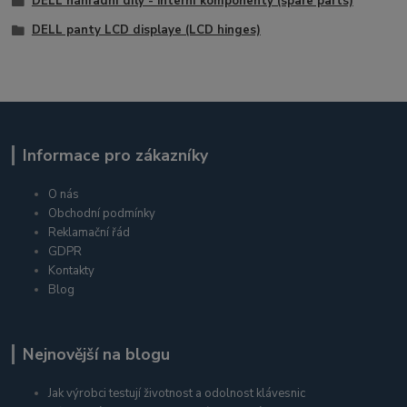
DELL náhradní díly - interní komponenty (spare parts)
DELL panty LCD displaye (LCD hinges)
Informace pro zákazníky
O nás
Obchodní podmínky
Reklamační řád
GDPR
Kontakty
Blog
Nejnovější na blogu
Jak výrobci testují životnost a odolnost klávesnic