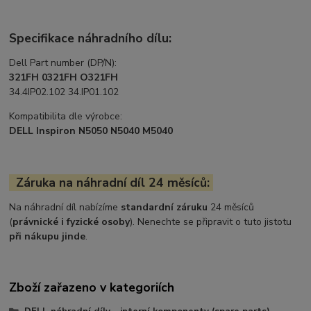
Specifikace náhradního dílu:
Dell Part number (DP/N):
321FH 0321FH O321FH
34.4IP02.102 34.IP01.102
Kompatibilita dle výrobce:
DELL Inspiron N5050 N5040 M5040
Záruka na náhradní díl 24 měsíců:
Na náhradní díl nabízíme
standardní záruku
24 měsíců
(
právnické i fyzické osoby
). Nenechte se připravit o tuto jistotu
při nákupu jinde
.
Zboží zařazeno v kategoriích