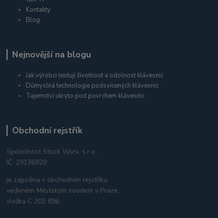
Kontakty
Blog
Nejnovější na blogu
Jak výrobci testují životnost a odolnost klávesnic
Důmyslná technologie podsvícených klávesnic
Tajemství ukryto pod povrchem klávesnic
Obchodní rejstřík
Společnost Stock Worx, s.r.o.
IČ: 29136920
je zapsána v obchodním rejstříku
vedeném Městským soudem v Praze,
vložka C 202 896