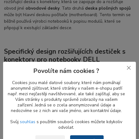
rozšiřující deska s konektory, která se zapojuje do a rozšiřuje
obvod jiné
obvodové desky
. Tato druhá
deska plošných spojů
může být hlavní deskou počítače (motherboard). Tento termín se
běžně používá výrobci notebooků k popisu modulů, které se
připojují k existující základní desce.
Specifický design rozšiřujících destiček s
konektory pro notebooky DELL
Povolíte nám cookies ?
Daughter boards
jsou často vyžadovány specifickým designem
konstrukce notebooku, kde by bylo nepraktické nebo nemožné
Cookies jsou malé datové soubory, které nám pomáhají
umístit základní desku do chassis kvůli vyčnívajícím okrajům nebo
anonymně zjišťovat, které stránky v našem e-shopu patří
velikosti, která se nevejde. Z tohoto důvodu je hlavní deska
např. mezi nejčastěji navštěvované, ale také zajišťují, aby se
očištěna od rozšíření (daughter boards), která se k ní připojují
Vám stránky s produkty správně zobrazily na vašem
jednotlivě, což umožňuje snadnou montáž nebo výměnu
zařízení. Jedná se o zcela anonymizované údaje a
komponent.
nedozvíme se z nich ani vaše jméno, ani kontaktní údaje.
Svůj
souhlas
s použitím souborů cookies můžete kdykoliv
odvolat.
Odlišné varianty I/O daughter boards pro