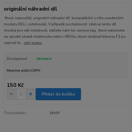
originální náhradní díl
Nový, nepoužitý, originální náhradní díl kompatibilní s níže uvedenými
modely DELL notebooků. V případě pochybností, zdali je tento díl
vhodný pro váš notebook, zašlete nám tzv. service tag , který naleznete
na spodní straně notebooku nebo v BIOSu skrze stisknutí klávesy F2 po
zapnutí la...
celý popis
Dostupnost
Skladem
Nejsme plátci DPH
150 Kč
Přidat do košíku
Číslo produktu:
28X5F