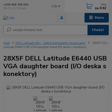
0
ks
+420 606 706 002
CZK
za
0 Kč
(Po-Pá, 9-18 hod.)
Menu
Hledat
Úvod
DELL náhradní díly - interní komponenty (spare parts)
28X5F DELL
Latitude E6440 USB VGA daughter board (I/O deska s konektory)
28X5F DELL Latitude E6440 USB
VGA daughter board (I/O deska s
konektory)