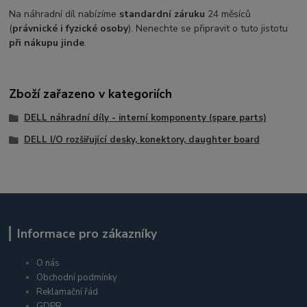
Na náhradní díl nabízíme
standardní záruku
24 měsíců
(
právnické i fyzické osoby
). Nenechte se připravit o tuto jistotu
při nákupu jinde
.
Zboží zařazeno v kategoriích
DELL náhradní díly - interní komponenty (spare parts)
DELL I/O rozšiřující desky, konektory, daughter board
Informace pro zákazníky
O nás
Obchodní podmínky
Reklamační řád
GDPR