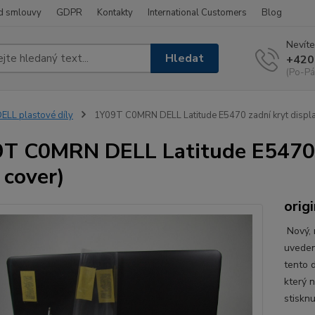
d smlouvy
GDPR
Kontakty
International Customers
Blog
Nevíte
Hledat
+420
(Po-Pá
ELL plastové díly
1Y09T C0MRN DELL Latitude E5470 zadní kryt displa
T C0MRN DELL Latitude E5470 z
 cover)
orig
Nový, n
uveden
tento d
který 
stisknu