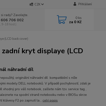
Přihlášení
CZK
 si rady? Zavolejte.
0
ks
 606 706 002
za
0 Kč
, 9-18 hod.)
ye (LCD back cover)
adní kryt displaye (LCD
inál náhradní díl
epoužitý, originální náhradní díl kompatibilní s níže
ými modely DELL notebooků. V případě pochybností, zdali je
íl vhodný pro váš notebook, zašlete nám tzv. service tag ,
naleznete na spodní straně notebooku nebo v BIOSu skrze
tí klávesy F2 po zapnutí la...
celý popis