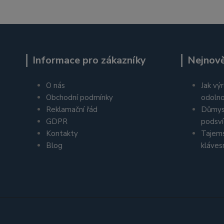
Informace pro zákazníky
Nejnově
O nás
Jak výr
Obchodní podmínky
odolno
Reklamační řád
Důmys
GDPR
podsví
Kontakty
Tajems
Blog
kláves