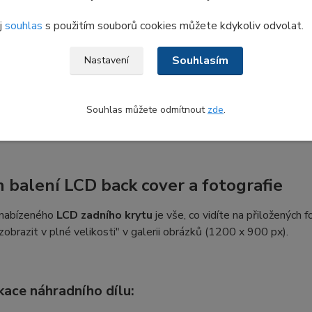
j
souhlas
s použitím souborů cookies můžete kdykoliv odvolat.
istit kompatibilitu LCD víka
Souhlasím
Nastavení
e mohou
zadní víka displaye
pro jeden konkrétní model vypadat 
ýběr se řiďte označeními (kódy) na zadní straně víka nebo tovární
ag kódu. Service Tag najdete buď na štítku na spodní straně n
Souhlas můžete odmítnout
zde
.
2 při zapnutí notebooku.
 balení LCD back cover a fotografie
 nabízeného
LCD zadního krytu
je vše, co vidíte na přiložených fo
"zobrazit v plné velikosti" v galerii obrázků (1200 x 900 px).
kace náhradního dílu: