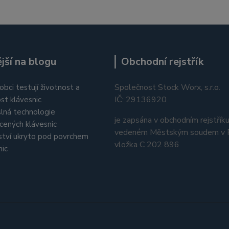
jší na blogu
Obchodní rejstřík
Společnost Stock Worx, s.r.o.
obci testují životnost a
IČ: 29136920
st klávesnic
lná technologie
je zapsána v obchodním rejstřík
cených klávesnic
vedeném Městským soudem v P
tví ukryto pod povrchem
vložka C 202 896
nic