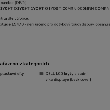
t number (DP/N):
01Y09T O1Y09T 1YO9T O1YO9T C0MRN 0C0MRN COMRN
lita dle výrobce:
titude E5470
- není určeno pro dotykový touch display, obsahu
zařazeno v kategoriích
plastové díly
DELL LCD kryty a zadní
víka displaye (back cover)