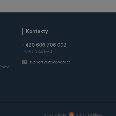
Kontakty
+420 606 706 002
(Po-Pá, 9-18 hod.)
u
support@stockworx.cz
raze,
Vytvořeno na
Eshop-rychle.cz