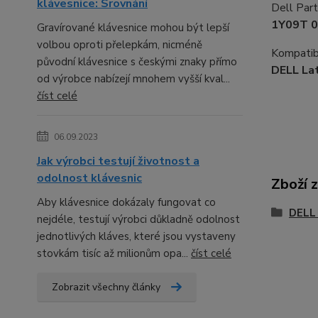
klávesnice: Srovnání
Dell Par
1Y09T 
Gravírované klávesnice mohou být lepší
volbou oproti přelepkám, nicméně
Kompatibi
původní klávesnice s českými znaky přímo
DELL La
od výrobce nabízejí mnohem vyšší kval...
číst celé
06.09.2023
Jak výrobci testují životnost a
odolnost klávesnic
Zboží 
Aby klávesnice dokázaly fungovat co
DELL 
nejdéle, testují výrobci důkladně odolnost
jednotlivých kláves, které jsou vystaveny
stovkám tisíc až milionům opa...
číst celé
Zobrazit všechny články