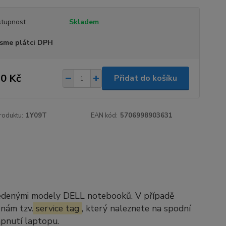
tupnost
Skladem
sme plátci DPH
0 Kč
Přidat do košíku
roduktu:
1Y09T
EAN kód:
5706998903631
vedenými modely DELL notebooků. V případě
 nám tzv.
service tag
, který naleznete na spodní
apnutí laptopu.