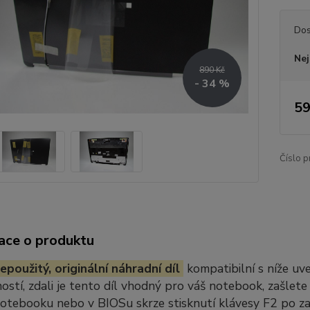
Dos
Nej
890 Kč
- 34 %
59
Číslo p
ace o produktu
epoužitý, originální náhradní díl
kompatibilní s níže u
stí, zdali je tento díl vhodný pro váš notebook, zašlete
notebooku nebo v BIOSu skrze stisknutí klávesy F2 po z