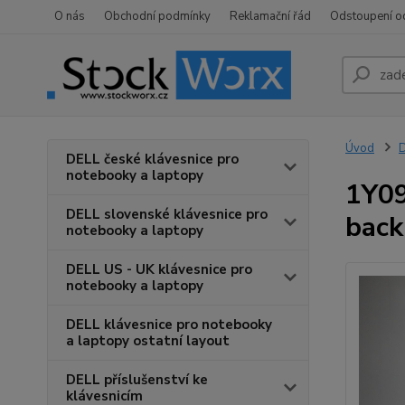
O nás
Obchodní podmínky
Reklamační řád
Odstoupení o
Úvod
D
DELL české klávesnice pro
notebooky a laptopy
1Y09
DELL slovenské klávesnice pro
back
notebooky a laptopy
DELL US - UK klávesnice pro
notebooky a laptopy
DELL klávesnice pro notebooky
a laptopy ostatní layout
DELL příslušenství ke
klávesnicím