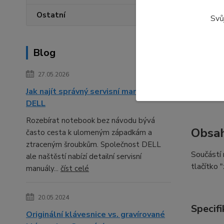
Ostatní
Svů
Jak zj
Blog
Přestož
správný v
27.05.2026
Service T
klávesy F
Jak najít správný servisní manuál pro
DELL
Rozebírat notebook bez návodu bývá
Obsah
často cesta k ulomeným západkám a
ztraceným šroubkům. Společnost DELL
Součástí
ale naštěstí nabízí detailní servisní
tlačítko 
manuály...
číst celé
20.05.2024
Specifi
Originální klávesnice vs. gravírované