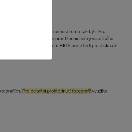
na první pohled identicky, nemusí tomu tak být. Pro
 konfigurací, kterou zjistíte prostřednictvím jedinečného
otebooku, nebo v systémovém BIOS prostředí po stisknutí
tografiích.
Pro detailní prohlédnutí fotografií
využijte