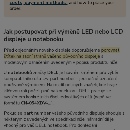
costs, payment methods
, and how to place your
order.
Jak postupovat při výměně LED nebo LCD
displeje u notebooku
Před objednáním nového displeje doporučujeme
porovnat
štítek na zadní straně vašeho původního displeje
s
modelovým označením uvedeným v popisu produktu níže.
U
notebooků
značky
DELL
je hlavním kritériem pro výběr
kompatibilního dílu tzv.
part number
– jedinečné označení
používané výrobcem. Na rozdíl od jiných značek, kde hraje
klíčovou roli počet pinů na konektoru, DELL pracuje se
systémem konkrétních čísel jednotlivých dílů (např. ve
formátu
CN-054XDV-...
).
Pokud se
part number
vašeho původního displeje shoduje s
některým z uvedených ve specifikaci níže, náhradní díl je
vhodný pro váš DELL notebook. Pro dohledání