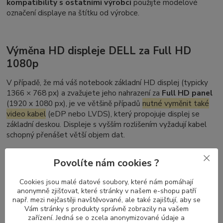
kompatibility s ostatními výrobci
použijte modelové
označení displaye na štítku od výrobce.
Výměna HD displeje DELL za Full HD
1080p
V případě, že má váš notebook základní HD displej (typicky
1366 × 768 px) a zvažujete jeho nahrazení za
Full HD panel
(1920 x 1080 px), je ve většině případů
nutné vyměnit také
video kabel
(eDP nebo LVDS), který propojuje displej se
základní deskou. Displeje s vyšším rozlišením vyžadují kabel
schopný přenášet větší objem dat.
Naopak při přechodu z Full HD zpět na HD není výměna
Povolíte nám cookies ?
kabelu nutná – kabely pro vyšší rozlišení podporují i nižší
režimy zobrazení.
Cookies jsou malé datové soubory, které nám pomáhají
anonymně zjišťovat, které stránky v našem e-shopu patří
např. mezi nejčastěji navštěvované, ale také zajišťují, aby se
Nelze zaměnit DELL Latitude dotykový
Vám stránky s produkty správně zobrazily na vašem
zařízení. Jedná se o zcela anonymizované údaje a