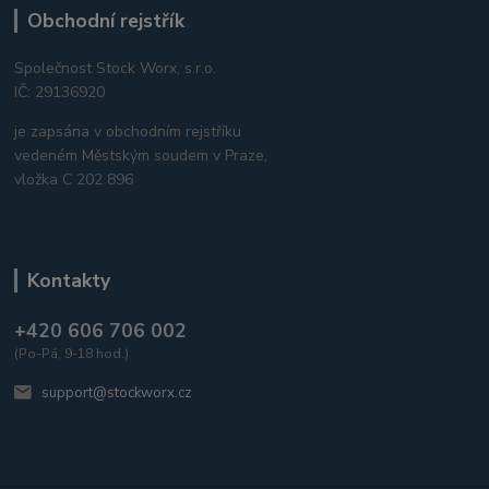
Obchodní rejstřík
Společnost Stock Worx, s.r.o.
IČ: 29136920
je zapsána v obchodním rejstříku
vedeném Městským soudem v Praze,
vložka C 202 896
Kontakty
+420 606 706 002
(Po-Pá, 9-18 hod.)
support@stockworx.cz