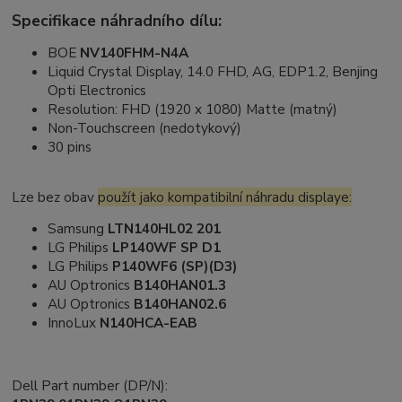
Specifikace náhradního dílu:
BOE
NV140FHM-N4A
Liquid Crystal Display, 14.0 FHD, AG, EDP1.2, Benjing
Opti Electronics
Resolution: FHD (1920 x 1080) Matte (matný)
Non-Touchscreen (nedotykový)
30 pins
Lze bez obav
použít jako kompatibilní náhradu displaye:
Samsung
LTN140HL02 201
LG Philips
LP140WF SP D1
LG Philips
P140WF6 (SP)(D3)
AU Optronics
B140HAN01.3
AU Optronics
B140HAN02.6
InnoLux
N140HCA-EAB
Dell Part number (DP/N):