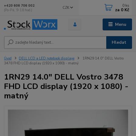
0
ks
+420 606 706 002
CZK
za
0 Kč
(Po-Pá, 9-18 hod.)
Menu
Hledat
Úvod
DELL LCD a LED notebook displaye
1RN29 14.0" DELL Vostro
3478 FHD LCD display (1920 x 1080) - matný
1RN29 14.0" DELL Vostro 3478
FHD LCD display (1920 x 1080) -
matný