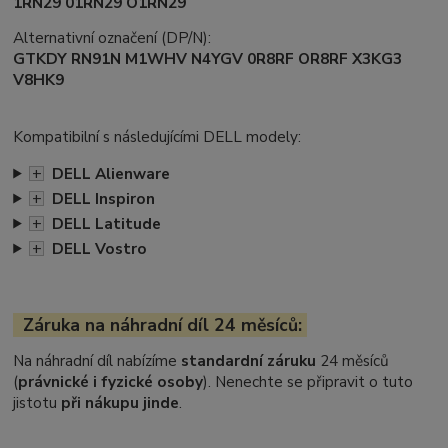
1RN29 01RN29 O1RN29
Alternativní označení (DP/N):
GTKDY RN91N M1WHV N4YGV 0R8RF OR8RF X3KG3
V8HK9
Kompatibilní s následujícími DELL modely:
+
DELL Alienware
+
DELL Inspiron
+
DELL Latitude
+
DELL Vostro
Záruka na náhradní díl 24 měsíců:
Na náhradní díl nabízíme
standardní záruku
24 měsíců
(
právnické i fyzické osoby
). Nenechte se připravit o tuto
jistotu
při nákupu jinde
.