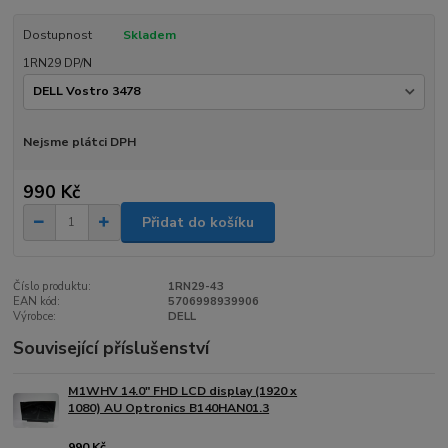
Dostupnost
Skladem
1RN29 DP/N
Nejsme plátci DPH
990 Kč
Přidat do košíku
Číslo produktu:
1RN29-43
EAN kód:
5706998939906
Výrobce:
DELL
Související příslušenství
M1WHV 14.0" FHD LCD display (1920 x
1080) AU Optronics B140HAN01.3
990 Kč