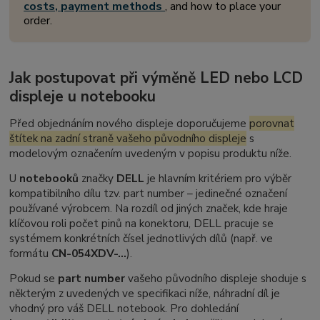
costs, payment methods
, and how to place your
order.
Jak postupovat při výměně LED nebo LCD
displeje u notebooku
Před objednáním nového displeje doporučujeme
porovnat
štítek na zadní straně vašeho původního displeje
s
modelovým označením uvedeným v popisu produktu níže.
U
notebooků
značky
DELL
je hlavním kritériem pro výběr
kompatibilního dílu tzv.
part number
– jedinečné označení
používané výrobcem. Na rozdíl od jiných značek, kde hraje
klíčovou roli počet pinů na konektoru, DELL pracuje se
systémem konkrétních čísel jednotlivých dílů (např. ve
formátu
CN-054XDV-...
).
Pokud se
part number
vašeho původního displeje shoduje s
některým z uvedených ve specifikaci níže, náhradní díl je
vhodný pro váš DELL notebook. Pro dohledání