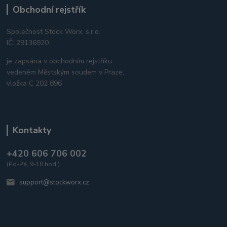
Obchodní rejstřík
Společnost Stock Worx, s.r.o.
IČ: 29136920
je zapsána v obchodním rejstříku
vedeném Městským soudem v Praze,
vložka C 202 896
Kontakty
+420 606 706 002
(Po-Pá, 9-18 hod.)
support@stockworx.cz