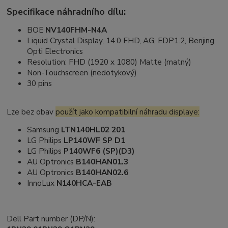
Specifikace náhradního dílu:
BOE
NV140FHM-N4A
Liquid Crystal Display, 14.0 FHD, AG, EDP1.2, Benjing
Opti Electronics
Resolution: FHD (1920 x 1080) Matte (matný)
Non-Touchscreen (nedotykový)
30 pins
Lze bez obav
použít jako kompatibilní náhradu displaye:
Samsung
LTN140HL02 201
LG Philips
LP140WF SP D1
LG Philips
P140WF6 (SP)(D3)
AU Optronics
B140HAN01.3
AU Optronics
B140HAN02.6
InnoLux
N140HCA-EAB
Dell Part number (DP/N):