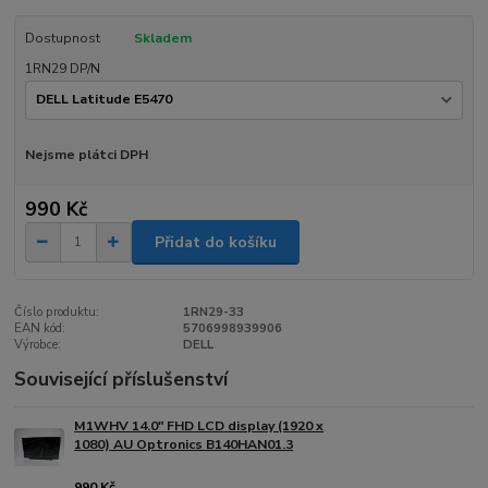
Dostupnost
Skladem
1RN29 DP/N
Nejsme plátci DPH
990 Kč
Přidat do košíku
Číslo produktu:
1RN29-33
EAN kód:
5706998939906
Výrobce:
DELL
Související příslušenství
M1WHV 14.0" FHD LCD display (1920 x
1080) AU Optronics B140HAN01.3
990 Kč