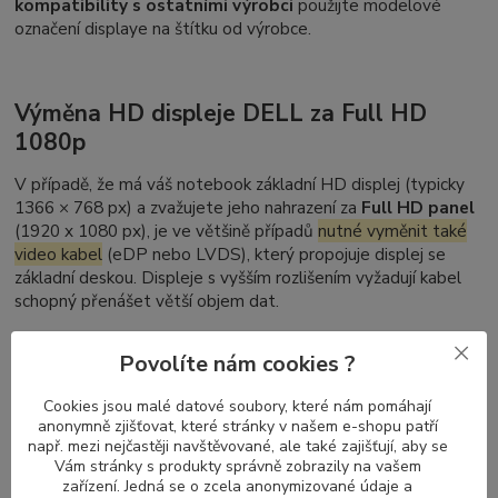
kompatibility s ostatními výrobci
použijte modelové
označení displaye na štítku od výrobce.
Výměna HD displeje DELL za Full HD
1080p
V případě, že má váš notebook základní HD displej (typicky
1366 × 768 px) a zvažujete jeho nahrazení za
Full HD panel
(1920 x 1080 px), je ve většině případů
nutné vyměnit také
video kabel
(eDP nebo LVDS), který propojuje displej se
základní deskou. Displeje s vyšším rozlišením vyžadují kabel
schopný přenášet větší objem dat.
Naopak při přechodu z Full HD zpět na HD není výměna
Povolíte nám cookies ?
kabelu nutná – kabely pro vyšší rozlišení podporují i nižší
režimy zobrazení.
Cookies jsou malé datové soubory, které nám pomáhají
anonymně zjišťovat, které stránky v našem e-shopu patří
např. mezi nejčastěji navštěvované, ale také zajišťují, aby se
Nelze zaměnit DELL Latitude dotykový
Vám stránky s produkty správně zobrazily na vašem
zařízení. Jedná se o zcela anonymizované údaje a