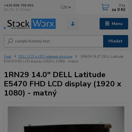
0
ks
+420 606 706 002
CZK
za
0 Kč
(Po-Pá, 9-18 hod.)
Menu
Hledat
Úvod
DELL LCD a LED notebook displaye
1RN29 14.0" DELL Latitude
E5470 FHD LCD display (1920 x 1080) - matný
1RN29 14.0" DELL Latitude
E5470 FHD LCD display (1920 x
1080) - matný