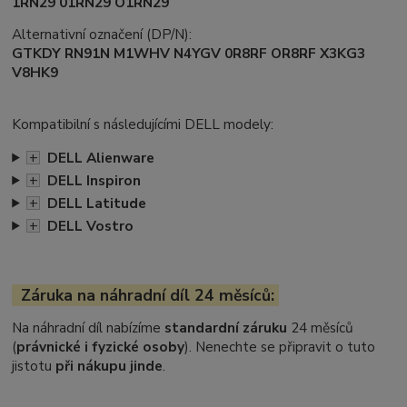
1RN29 01RN29 O1RN29
Alternativní označení (DP/N):
GTKDY RN91N M1WHV N4YGV 0R8RF OR8RF X3KG3
V8HK9
Kompatibilní s následujícími DELL modely:
+
DELL Alienware
+
DELL Inspiron
+
DELL Latitude
+
DELL Vostro
Záruka na náhradní díl 24 měsíců:
Na náhradní díl nabízíme
standardní záruku
24 měsíců
(
právnické i fyzické osoby
). Nenechte se připravit o tuto
jistotu
při nákupu jinde
.