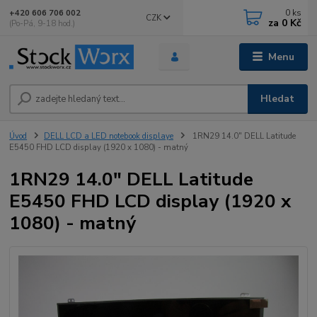
0
ks
+420 606 706 002
CZK
za
0 Kč
(Po-Pá, 9-18 hod.)
Menu
Hledat
Úvod
DELL LCD a LED notebook displaye
1RN29 14.0" DELL Latitude
E5450 FHD LCD display (1920 x 1080) - matný
1RN29 14.0" DELL Latitude
E5450 FHD LCD display (1920 x
1080) - matný