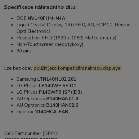
Specifikace náhradního dílu:
BOE
NV140FHM-N4A
Liquid Crystal Display, 14.0 FHD, AG, EDP1.2, Benjing
Opti Electronics
Resolution: FHD (1920 x 1080) Matte (matný)
Non-Touchscreen (nedotykový)
30 pins
Lze bez obav
použít jako kompatibilní náhradu displaye:
Samsung
LTN140HL02 201
LG Philips
LP140WF SP D1
LG Philips
P140WF6 (SP)(D3)
AU Optronics
B140HAN01.3
AU Optronics
B140HAN02.6
InnoLux
N140HCA-EAB
Dell Part number (DP/N):