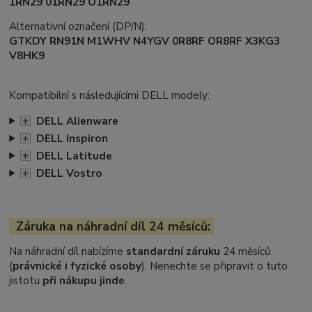
1RN29 01RN29 O1RN29
Alternativní označení (DP/N):
GTKDY RN91N M1WHV N4YGV 0R8RF OR8RF X3KG3
V8HK9
Kompatibilní s následujícími DELL modely:
+
DELL Alienware
+
DELL Inspiron
+
DELL Latitude
+
DELL Vostro
Záruka na náhradní díl 24 měsíců:
Na náhradní díl nabízíme
standardní záruku
24 měsíců
(
právnické i fyzické osoby
). Nenechte se připravit o tuto
jistotu
při nákupu jinde
.