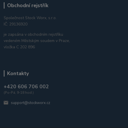
Obchodní rejstřík
Společnost Stock Worx, s.r.o.
IČ: 29136920
je zapsána v obchodním rejstříku
vedeném Městským soudem v Praze,
vložka C 202 896
Kontakty
+420 606 706 002
(Po-Pá, 9-18 hod.)
support@stockworx.cz