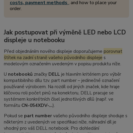
costs, payment methods
, and how to place your
order.
Jak postupovat při výměně LED nebo LCD
displeje u notebooku
Před objednáním nového displeje doporučujeme
porovnat
štítek na zadní straně vašeho původního displeje
s
modelovým označením uvedeným v popisu produktu níže.
U
notebooků
značky
DELL
je hlavním kritériem pro výběr
kompatibilního dílu tzv.
part number
– jedinečné označení
používané výrobcem. Na rozdíl od jiných značek, kde hraje
klíčovou roli počet pinů na konektoru, DELL pracuje se
systémem konkrétních čísel jednotlivých dílů (např. ve
formátu
CN-054XDV-...
).
Pokud se
part number
vašeho původního displeje shoduje s
některým z uvedených ve specifikaci níže, náhradní díl je
vhodný pro váš DELL notebook. Pro dohledání