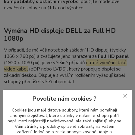
kompatibility s ostatními výrobci
použijte modelové
označení displaye na štítku od výrobce.
Výměna HD displeje DELL za Full HD
1080p
V případě, že má váš notebook základní HD displej (typicky
1366 × 768 px) a zvažujete jeho nahrazení za
Full HD panel
(1920 x 1080 px), je ve většině případů
nutné vyměnit také
video kabel
(eDP nebo LVDS), který propojuje displej se
základní deskou. Displeje s vyšším rozlišením vyžadují kabel
schopný přenášet větší objem dat.
Naopak při přechodu z Full HD zpět na HD není výměna
Povolíte nám cookies ?
kabelu nutná – kabely pro vyšší rozlišení podporují i nižší
režimy zobrazení.
Cookies jsou malé datové soubory, které nám pomáhají
anonymně zjišťovat, které stránky v našem e-shopu patří
např. mezi nejčastěji navštěvované, ale také zajišťují, aby se
Nelze zaměnit DELL Latitude dotykový
Vám stránky s produkty správně zobrazily na vašem
zařízení. Jedná se o zcela anonymizované údaje a