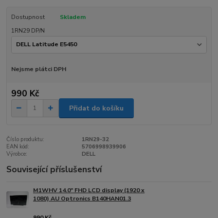
Dostupnost
Skladem
1RN29 DP/N
Nejsme plátci DPH
990 Kč
Přidat do košíku
Číslo produktu:
1RN29-32
EAN kód:
5706998939906
Výrobce:
DELL
Související příslušenství
M1WHV 14.0" FHD LCD display (1920 x
1080) AU Optronics B140HAN01.3
990 Kč