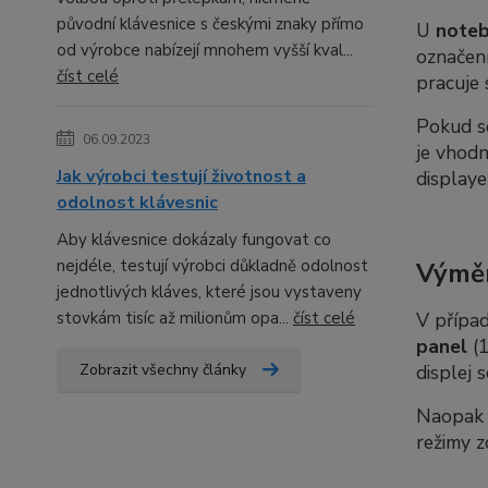
původní klávesnice s českými znaky přímo
U
note
od výrobce nabízejí mnohem vyšší kval...
označení
číst celé
pracuje 
Pokud 
06.09.2023
je vhod
Jak výrobci testují životnost a
displaye
odolnost klávesnic
Aby klávesnice dokázaly fungovat co
nejdéle, testují výrobci důkladně odolnost
Výměn
jednotlivých kláves, které jsou vystaveny
stovkám tisíc až milionům opa...
číst celé
V případ
panel
(1
Zobrazit všechny články
displej 
Naopak p
režimy z