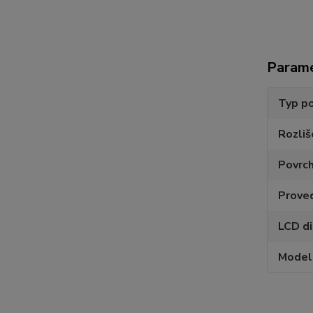
Param
Typ po
Rozliš
Povrc
Prove
LCD di
Model