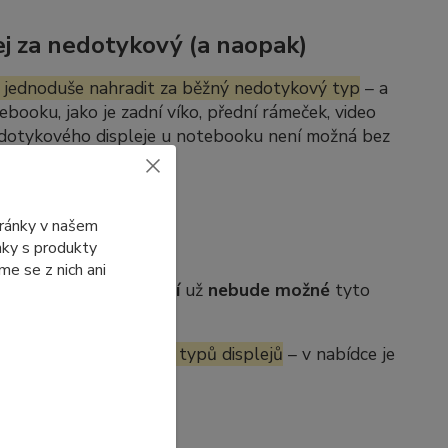
j za nedotykový (a naopak)
 jednoduše nahradit za běžný nedotykový typ
– a
ebooku, jako je zadní víko, přední rámeček, video
edotykového displeje u notebooku není možná bez
tránky v našem
ánky s produkty
e se z nich ani
b. Po jejich
vyprodání
už
nebude možné
tyto
í se dostupnosti jiných typů displejů
– v nabídce je