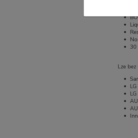
Specifi
B
Liq
Re
No
30 
Lze bez
Sa
LG 
LG 
AU
AU
In