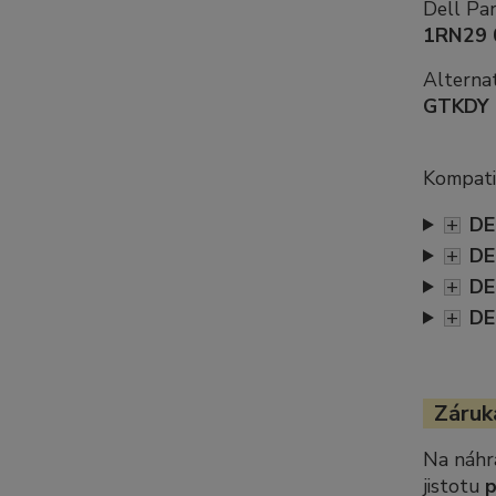
Dell Pa
1RN29 
Alternat
GTKDY
Kompatib
+
DE
+
DE
+
DE
+
DE
Záruka
Na náhr
jistotu
p