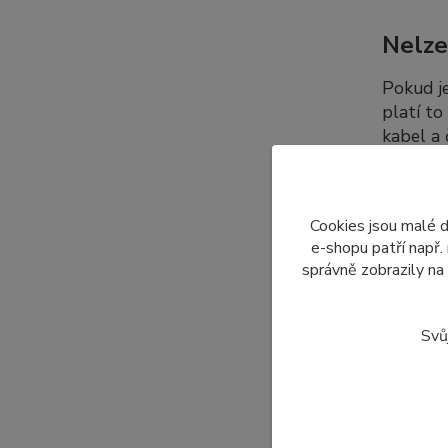
Nelze
Pokud j
platí to
kabel a
dalších 
Cookies jsou malé 
Dopro
e-shopu patří např.
správně zobrazily na
Nabízí
displeje
Svů
Z tohot
pouze to