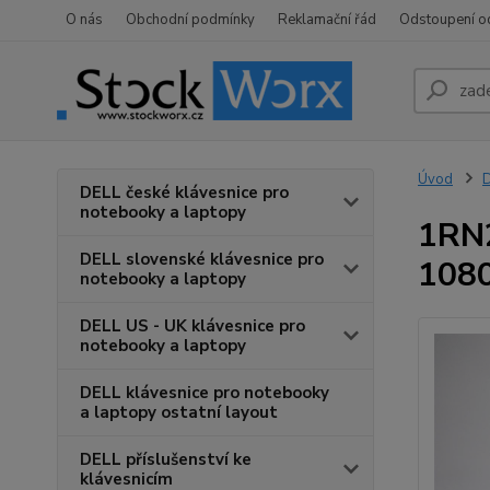
O nás
Obchodní podmínky
Reklamační řád
Odstoupení o
Úvod
D
DELL české klávesnice pro
notebooky a laptopy
1RN2
DELL slovenské klávesnice pro
1080
notebooky a laptopy
DELL US - UK klávesnice pro
notebooky a laptopy
DELL klávesnice pro notebooky
a laptopy ostatní layout
DELL příslušenství ke
klávesnicím