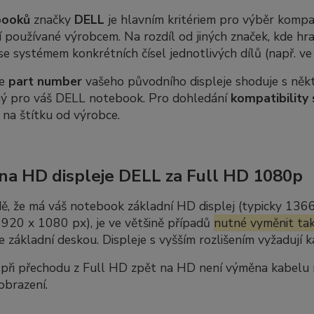
booků
značky
DELL
je hlavním kritériem pro výběr kompat
 používané výrobcem. Na rozdíl od jiných značek, kde hra
se systémem konkrétních čísel jednotlivých dílů (např. v
se
part number
vašeho původního displeje shoduje s někte
ný pro váš DELL notebook. Pro dohledání
kompatibility 
 na štítku od výrobce.
a HD displeje DELL za Full HD 1080p
ě, že má váš notebook základní HD displej (typicky 136
920 x 1080 px), je ve většině případů
nutné vyměnit tak
se základní deskou. Displeje s vyšším rozlišením vyžadují
ři přechodu z Full HD zpět na HD není výměna kabelu nut
obrazení.