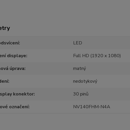
etry
dsvícení
LED
ení displaye
Full HD (1920 x 1080)
hová úprava
matný
dení
nedotykový
splay konektor
30 pinů
ové označení
NV140FHM-N4A