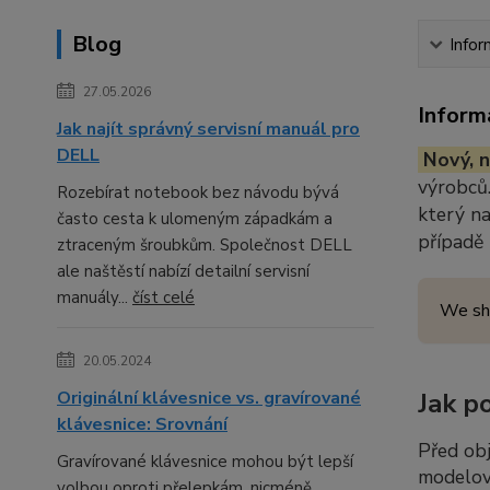
Blog
Infor
27.05.2026
Inform
Jak najít správný servisní manuál pro
DELL
Nový, n
výrobců.
Rozebírat notebook bez návodu bývá
který n
často cesta k ulomeným západkám a
případě
ztraceným šroubkům. Společnost DELL
ale naštěstí nabízí detailní servisní
manuály...
číst celé
We sh
20.05.2024
Originální klávesnice vs. gravírované
Jak p
klávesnice: Srovnání
Před ob
Gravírované klávesnice mohou být lepší
modelov
volbou oproti přelepkám, nicméně