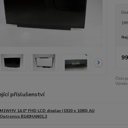
Dos
1R
Nej
99
Číslo p
Výrobc
jící příslušenství
M1WHV 14.0" FHD LCD display (1920 x 1080) AU
Optronics B140HAN01.3