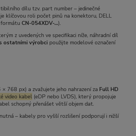
ibilního dílu tzv.
part number
– jedinečné
je klíčovou roli počet pinů na konektoru, DELL
e formátu
CN-054XDV-...
).
rým z uvedených ve specifikaci níže, náhradní díl
s ostatními výrobci
použijte modelové označení
6 × 768 px) a zvažujete jeho nahrazení za
Full HD
é video kabel
(eDP nebo LVDS), který propojuje
 kabel schopný přenášet větší objem dat.
ná – kabely pro vyšší rozlišení podporují i nižší