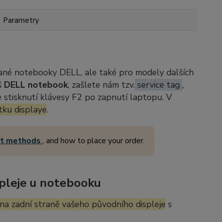
Parametry
ané notebooky DELL, ale také pro modely dalších
š
DELL notebook
, zašlete nám tzv.
service tag
,
stisknutí klávesy F2 po zapnutí laptopu. V
tku displaye
.
nt methods
, and how to place your order.
pleje u notebooku
na zadní straně vašeho původního displeje
s