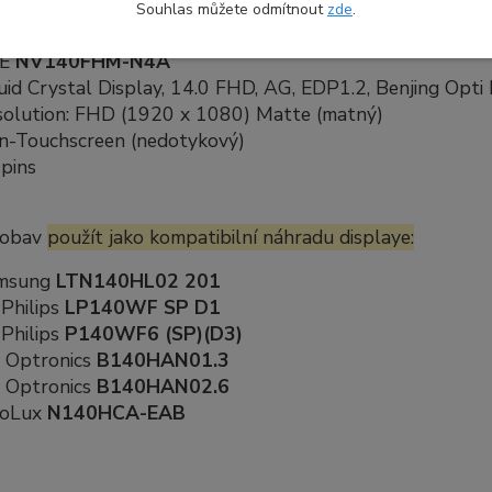
Souhlas můžete odmítnout
zde
.
kace náhradního dílu:
OE
NV140FHM-N4A
uid Crystal Display, 14.0 FHD, AG, EDP1.2, Benjing Opti 
solution: FHD (1920 x 1080) Matte (matný)
n-Touchscreen (nedotykový)
pins
 obav
použít jako kompatibilní náhradu displaye:
msung
LTN140HL02 201
Philips
LP140WF SP D1
Philips
P140WF6 (SP)(D3)
 Optronics
B140HAN01.3
 Optronics
B140HAN02.6
noLux
N140HCA-EAB