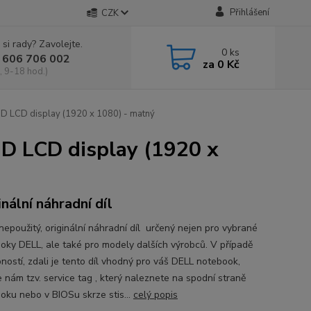
Přihlášení
CZK
 si rady? Zavolejte.
0
ks
 606 706 002
za
0 Kč
, 9-18 hod.)
D LCD display (1920 x 1080) - matný
D LCD display (1920 x
inální náhradní díl
nepoužitý, originální náhradní díl určený nejen pro vybrané
oky DELL, ale také pro modely dalších výrobců. V případě
ností, zdali je tento díl vhodný pro váš DELL notebook,
e nám tzv. service tag , který naleznete na spodní straně
oku nebo v BIOSu skrze stis...
celý popis