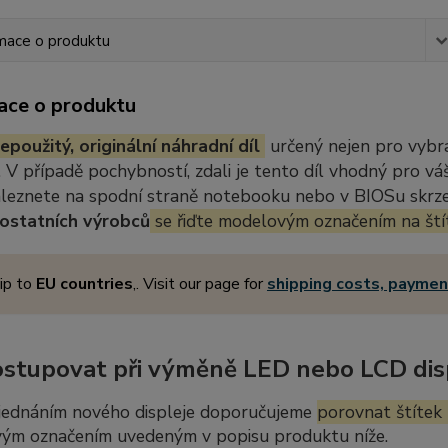
mace o produktu
ace o produktu
epoužitý, originální náhradní díl
určený nejen pro vybr
 V případě pochybností, zdali je tento díl vhodný pro vá
aleznete na spodní straně notebooku nebo v BIOSu skrze 
ostatních výrobců
se řiďte modelovým označením na ští
ip to
EU countries
,. Visit our page for
shipping costs, payme
ostupovat při výměně LED nebo LCD dis
jednáním nového displeje doporučujeme
porovnat štítek 
ým označením uvedeným v popisu produktu níže.