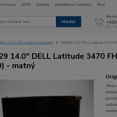
d smlouvy
GDPR
Kontakty
International Customers
Blog
Nevíte
Hledat
+420
(Po-Pá
ELL LCD a LED notebook displaye
1RN29 14.0" DELL Latitude 3470 FH
9 14.0" DELL Latitude 3470 FH
) - matný
Orig
Nový, 
notebo
pochyb
zašlet
notebo