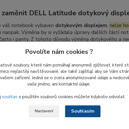
 zaměnit DELL Latitude dotykový disple
e váš notebook vybaven
dotykovým displejem
,
nelze ho
 i naopak. Výměna by si vyžádala úpravy dalších částí not
 často i panty. Z tohoto důvodu výměna dotykového a n
úprav.
Povolíte nám cookies ?
datové soubory, které nám pomáhají anonymně zjišťovat, které s
dej nových LCD displejů ze skladu
 mezi nejčastěji navštěvované, ale také zajišťují, aby se Vám str
 vašem zařízení. Jedná se o zcela anonymizované údaje a nedozvím
me
poslední kusy nepoužitých displejů
ze skladových záso
vaše jméno, ani kontaktní údaje.
 znovu objednat ani naskladnit.
j
souhlas
s použitím souborů cookies můžete kdykoliv odvolat.
o důvodu nám
prosím nezasílejte dotazy a žádosti týkajíc
, co je aktuálně uvedeno v e-shopu.
Souhlasím
Nastavení