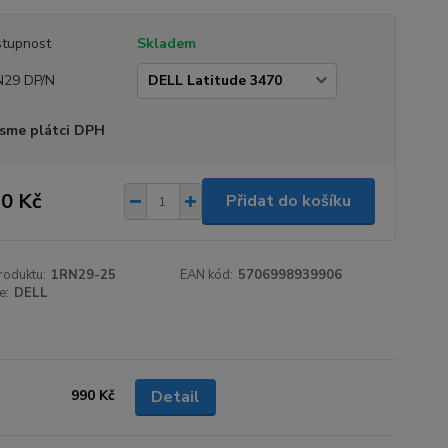
tupnost
Skladem
N29 DP/N
sme plátci DPH
0 Kč
Přidat do košíku
roduktu:
1RN29-25
EAN kód:
5706998939906
e:
DELL
990 Kč
Detail