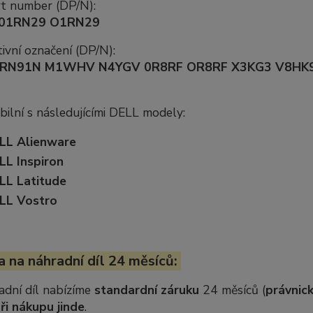
rt number (DP/N):
01RN29 O1RN29
ivní označení (DP/N):
 RN91N M1WHV N4YGV 0R8RF OR8RF X3KG3 V8HK
ilní s následujícími DELL modely:
LL Alienware
LL Inspiron
LL Latitude
LL Vostro
 na náhradní díl 24 měsíců:
adní díl nabízíme
standardní záruku
24 měsíců (
právnick
ři nákupu jinde
.