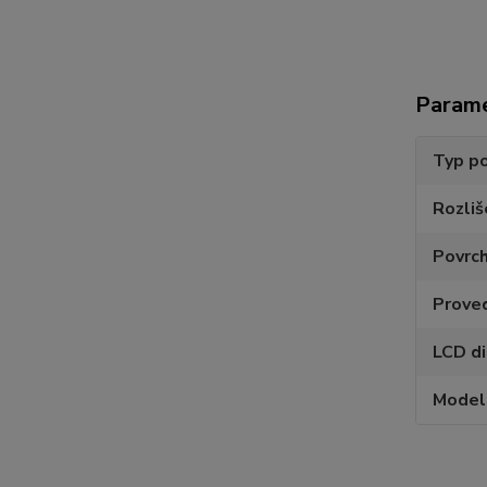
Param
Typ po
Rozliš
Povrc
Prove
LCD di
Model