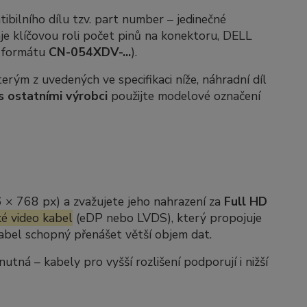
ibilního dílu tzv.
part number
– jedinečné
je klíčovou roli počet pinů na konektoru, DELL
e formátu
CN-054XDV-...
).
rým z uvedených ve specifikaci níže, náhradní díl
s ostatními výrobci
použijte modelové označení
6 × 768 px) a zvažujete jeho nahrazení za
Full HD
é video kabel
(eDP nebo LVDS), který propojuje
 kabel schopný přenášet větší objem dat.
ná – kabely pro vyšší rozlišení podporují i nižší