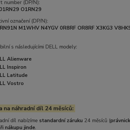
rt number (DP/N):
01RN29 O1RN29
ivní označení (DP/N):
 RN91N M1WHV N4YGV 0R8RF OR8RF X3KG3 V8HK
ilní s následujícími DELL modely:
LL Alienware
LL Inspiron
LL Latitude
LL Vostro
 na náhradní díl 24 měsíců:
adní díl nabízíme
standardní záruku
24 měsíců (
právnick
ři nákupu jinde
.