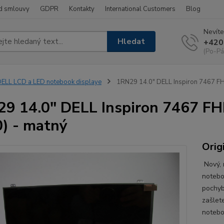
d smlouvy
GDPR
Kontakty
International Customers
Blog
Nevíte
Hledat
+420
(Po-Pá
ELL LCD a LED notebook displaye
1RN29 14.0" DELL Inspiron 7467 FH
9 14.0" DELL Inspiron 7467 FH
) - matný
Orig
Nový, 
notebo
pochyb
zašlet
notebo