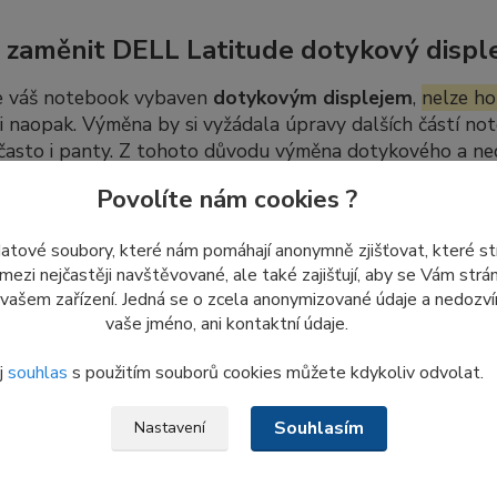
 zaměnit DELL Latitude dotykový disple
e váš notebook vybaven
dotykovým displejem
,
nelze ho
 i naopak. Výměna by si vyžádala úpravy dalších částí not
 často i panty. Z tohoto důvodu výměna dotykového a n
úprav.
Povolíte nám cookies ?
datové soubory, které nám pomáhají anonymně zjišťovat, které s
dej nových LCD displejů ze skladu
 mezi nejčastěji navštěvované, ale také zajišťují, aby se Vám str
 vašem zařízení. Jedná se o zcela anonymizované údaje a nedozvím
me
poslední kusy nepoužitých displejů
ze skladových záso
vaše jméno, ani kontaktní údaje.
 znovu objednat ani naskladnit.
j
souhlas
s použitím souborů cookies můžete kdykoliv odvolat.
o důvodu nám
prosím nezasílejte dotazy a žádosti týkajíc
, co je aktuálně uvedeno v e-shopu.
Souhlasím
Nastavení