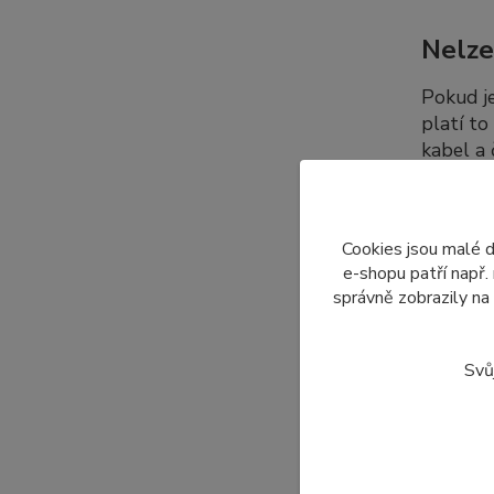
Nelze
Pokud j
platí to
kabel a
dalších 
Cookies jsou malé 
Dopro
e-shopu patří např.
správně zobrazily na
Nabízí
displeje
Svů
Z tohot
pouze to