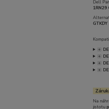
Dell Pa
1RN29 
Alternat
GTKDY
Kompatib
+
DE
+
DE
+
DE
+
DE
Záruka
Na náhr
jistotu
p