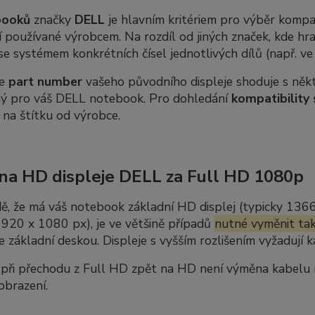
booků
značky
DELL
je hlavním kritériem pro výběr kompat
 používané výrobcem. Na rozdíl od jiných značek, kde hra
se systémem konkrétních čísel jednotlivých dílů (např. v
se
part number
vašeho původního displeje shoduje s někte
ný pro váš DELL notebook. Pro dohledání
kompatibility 
 na štítku od výrobce.
a HD displeje DELL za Full HD 1080p
ě, že má váš notebook základní HD displej (typicky 136
920 x 1080 px), je ve většině případů
nutné vyměnit tak
se základní deskou. Displeje s vyšším rozlišením vyžadují
ři přechodu z Full HD zpět na HD není výměna kabelu nut
obrazení.