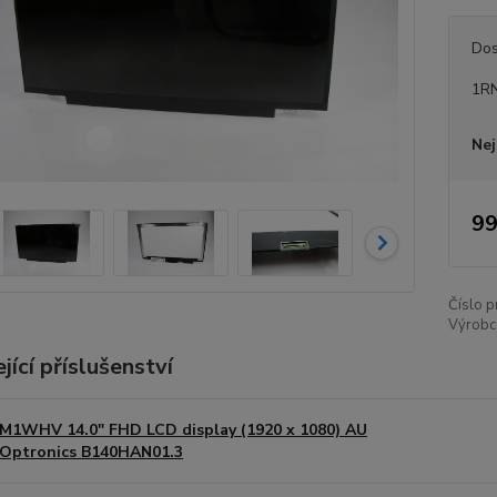
Dos
1R
Nej
99
Číslo p
Výrobc
jící příslušenství
M1WHV 14.0" FHD LCD display (1920 x 1080) AU
Optronics B140HAN01.3