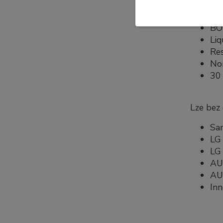
Specifi
B
Liq
Re
No
30 
Lze bez
Sa
LG 
LG 
AU
AU
In