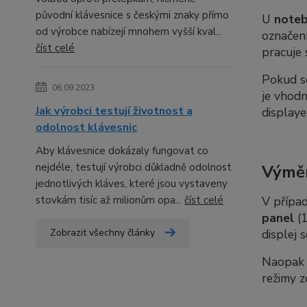
původní klávesnice s českými znaky přímo
U
note
od výrobce nabízejí mnohem vyšší kval...
označení
číst celé
pracuje 
Pokud 
06.09.2023
je vhod
Jak výrobci testují životnost a
displaye
odolnost klávesnic
Aby klávesnice dokázaly fungovat co
nejdéle, testují výrobci důkladně odolnost
Výměn
jednotlivých kláves, které jsou vystaveny
stovkám tisíc až milionům opa...
číst celé
V případ
panel
(1
Zobrazit všechny články
displej 
Naopak p
režimy z