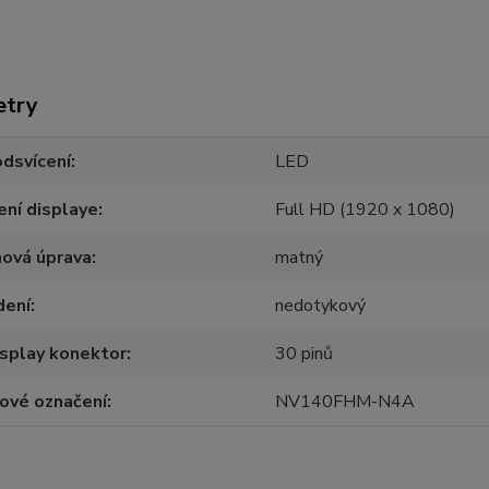
etry
dsvícení
LED
ení displaye
Full HD (1920 x 1080)
hová úprava
matný
dení
nedotykový
splay konektor
30 pinů
ové označení
NV140FHM-N4A