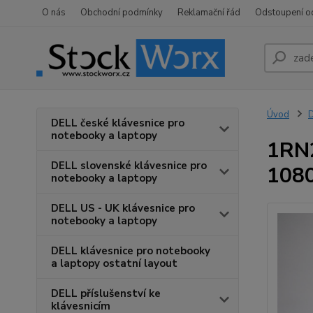
O nás
Obchodní podmínky
Reklamační řád
Odstoupení o
Úvod
D
DELL české klávesnice pro
notebooky a laptopy
1RN2
DELL slovenské klávesnice pro
1080
notebooky a laptopy
DELL US - UK klávesnice pro
notebooky a laptopy
DELL klávesnice pro notebooky
a laptopy ostatní layout
DELL příslušenství ke
klávesnicím