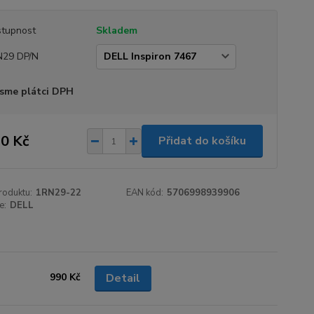
tupnost
Skladem
N29 DP/N
sme plátci DPH
0 Kč
Přidat do košíku
roduktu:
1RN29-22
EAN kód:
5706998939906
e:
DELL
990 Kč
Detail