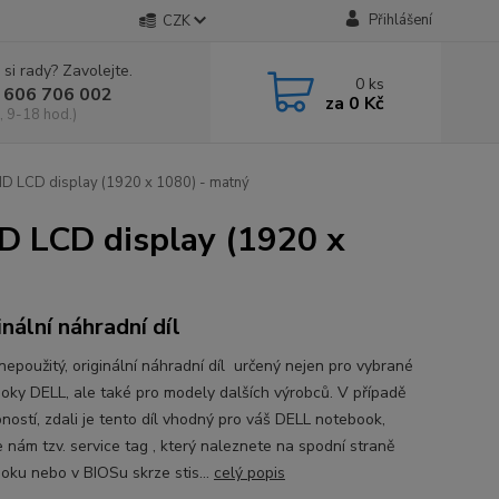
Přihlášení
CZK
 si rady? Zavolejte.
0
ks
 606 706 002
za
0 Kč
, 9-18 hod.)
D LCD display (1920 x 1080) - matný
D LCD display (1920 x
inální náhradní díl
nepoužitý, originální náhradní díl určený nejen pro vybrané
oky DELL, ale také pro modely dalších výrobců. V případě
ností, zdali je tento díl vhodný pro váš DELL notebook,
e nám tzv. service tag , který naleznete na spodní straně
oku nebo v BIOSu skrze stis...
celý popis