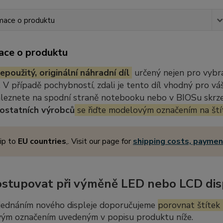
mace o produktu
ace o produktu
epoužitý, originální náhradní díl
určený nejen pro vybr
 V případě pochybností, zdali je tento díl vhodný pro vá
aleznete na spodní straně notebooku nebo v BIOSu skrze 
ostatních výrobců
se řiďte modelovým označením na ští
ip to
EU countries
,. Visit our page for
shipping costs, payme
ostupovat při výměně LED nebo LCD dis
jednáním nového displeje doporučujeme
porovnat štítek 
ým označením uvedeným v popisu produktu níže.