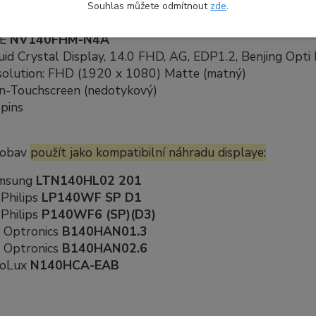
Souhlas můžete odmítnout
zde
.
kace náhradního dílu:
OE
NV140FHM-N4A
uid Crystal Display, 14.0 FHD, AG, EDP1.2, Benjing Opti 
solution: FHD (1920 x 1080) Matte (matný)
n-Touchscreen (nedotykový)
pins
 obav
použít jako kompatibilní náhradu displaye:
msung
LTN140HL02 201
Philips
LP140WF SP D1
Philips
P140WF6 (SP)(D3)
 Optronics
B140HAN01.3
 Optronics
B140HAN02.6
noLux
N140HCA-EAB