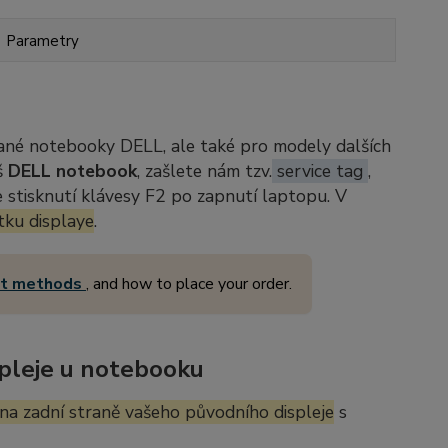
Parametry
ané notebooky DELL, ale také pro modely dalších
š
DELL notebook
, zašlete nám tzv.
service tag
,
stisknutí klávesy F2 po zapnutí laptopu. V
tku displaye
.
nt methods
, and how to place your order.
pleje u notebooku
na zadní straně vašeho původního displeje
s