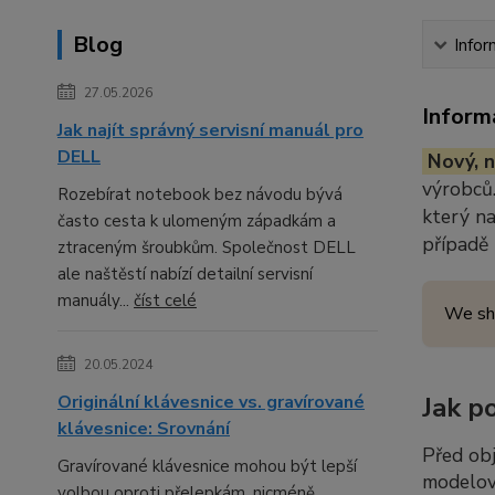
Blog
Infor
27.05.2026
Inform
Jak najít správný servisní manuál pro
DELL
Nový, n
výrobců.
Rozebírat notebook bez návodu bývá
který n
často cesta k ulomeným západkám a
případě
ztraceným šroubkům. Společnost DELL
ale naštěstí nabízí detailní servisní
manuály...
číst celé
We sh
20.05.2024
Originální klávesnice vs. gravírované
Jak p
klávesnice: Srovnání
Před ob
Gravírované klávesnice mohou být lepší
modelov
volbou oproti přelepkám, nicméně