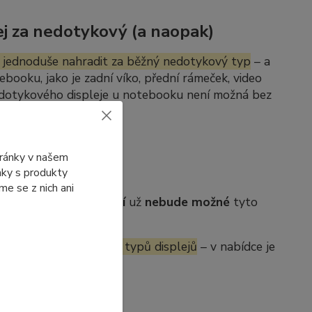
j za nedotykový (a naopak)
 jednoduše nahradit za běžný nedotykový typ
– a
ebooku, jako je zadní víko, přední rámeček, video
edotykového displeje u notebooku není možná bez
tránky v našem
ánky s produkty
e se z nich ani
b. Po jejich
vyprodání
už
nebude možné
tyto
í se dostupnosti jiných typů displejů
– v nabídce je