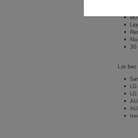
Specifi
B
Liq
Re
No
30 
Lze bez
Sa
LG 
LG 
AU
AU
In