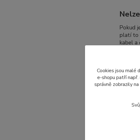
Nelze
Pokud j
platí to
kabel a
dalších 
Cookies jsou malé 
Dopro
e-shopu patří např.
správně zobrazily na
Nabízí
displeje
Svů
Z tohot
pouze to