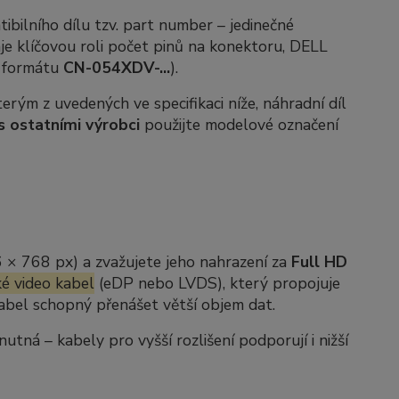
ibilního dílu tzv.
part number
– jedinečné
je klíčovou roli počet pinů na konektoru, DELL
e formátu
CN-054XDV-...
).
rým z uvedených ve specifikaci níže, náhradní díl
s ostatními výrobci
použijte modelové označení
6 × 768 px) a zvažujete jeho nahrazení za
Full HD
é video kabel
(eDP nebo LVDS), který propojuje
 kabel schopný přenášet větší objem dat.
ná – kabely pro vyšší rozlišení podporují i nižší