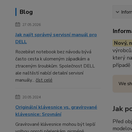
Blog
Infor
27.05.2026
Inform
Jak najít správný servisní manuál pro
DELL
Nový, n
výrobců.
Rozebírat notebook bez návodu bývá
který n
často cesta k ulomeným západkám a
případě
ztraceným šroubkům. Společnost DELL
ale naštěstí nabízí detailní servisní
manuály...
číst celé
We sh
20.05.2024
Originální klávesnice vs. gravírované
Jak p
klávesnice: Srovnání
Před ob
Gravírované klávesnice mohou být lepší
modelov
volbou oproti přelepkám, nicméně