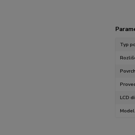
Param
Typ po
Rozliš
Povrc
Prove
LCD di
Model