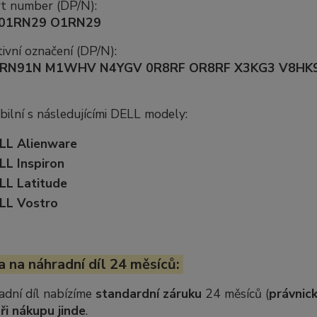
rt number (DP/N):
01RN29 O1RN29
ivní označení (DP/N):
 RN91N M1WHV N4YGV 0R8RF OR8RF X3KG3 V8HK
ilní s následujícími DELL modely:
LL Alienware
LL Inspiron
LL Latitude
LL Vostro
 na náhradní díl 24 měsíců:
adní díl nabízíme
standardní záruku
24 měsíců (
právnick
ři nákupu jinde
.