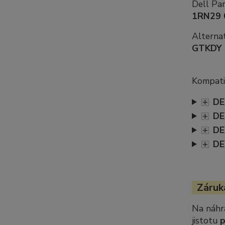
Dell Pa
1RN29 
Alternat
GTKDY
Kompatib
+
DE
+
DE
+
DE
+
DE
Záruka
Na náhr
jistotu
p