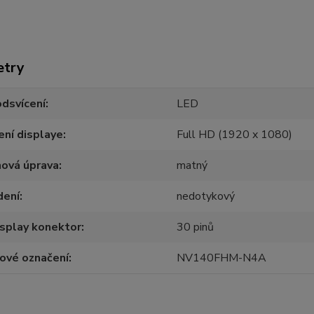
etry
dsvícení
LED
ení displaye
Full HD (1920 x 1080)
hová úprava
matný
dení
nedotykový
splay konektor
30 pinů
ové označení
NV140FHM-N4A