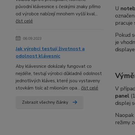
původní klávesnice s českými znaky přímo
U
note
od výrobce nabízejí mnohem vyšší kval...
označení
číst celé
pracuje 
Pokud 
06.09.2023
je vhod
Jak výrobci testují životnost a
displaye
odolnost klávesnic
Aby klávesnice dokázaly fungovat co
nejdéle, testují výrobci důkladně odolnost
Výměn
jednotlivých kláves, které jsou vystaveny
stovkám tisíc až milionům opa...
číst celé
V případ
panel
(1
Zobrazit všechny články
displej 
Naopak p
režimy z