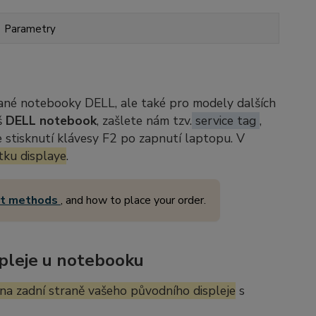
Parametry
ané notebooky DELL, ale také pro modely dalších
š
DELL notebook
, zašlete nám tzv.
service tag
,
stisknutí klávesy F2 po zapnutí laptopu. V
tku displaye
.
nt methods
, and how to place your order.
pleje u notebooku
na zadní straně vašeho původního displeje
s