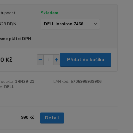
tupnost
Skladem
N29 DP/N
sme plátci DPH
0 Kč
Přidat do košíku
roduktu:
1RN29-21
EAN kód:
5706998939906
e:
DELL
990 Kč
Detail