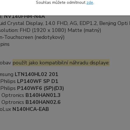
Souhlas můžete odmítnout
zde
.
kace náhradního dílu:
OE
NV140FHM-N4A
uid Crystal Display, 14.0 FHD, AG, EDP1.2, Benjing Opti 
solution: FHD (1920 x 1080) Matte (matný)
n-Touchscreen (nedotykový)
pins
 obav
použít jako kompatibilní náhradu displaye:
msung
LTN140HL02 201
Philips
LP140WF SP D1
Philips
P140WF6 (SP)(D3)
 Optronics
B140HAN01.3
 Optronics
B140HAN02.6
noLux
N140HCA-EAB