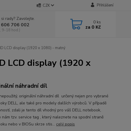
Přihlášení
CZK
 si rady? Zavolejte.
0
ks
 606 706 002
za
0 Kč
, 9-18 hod.)
D LCD display (1920 x 1080) - matný
D LCD display (1920 x
inální náhradní díl
nepoužitý, originální náhradní díl určený nejen pro vybrané
oky DELL, ale také pro modely dalších výrobců. V případě
ností, zdali je tento díl vhodný pro váš DELL notebook,
e nám tzv. service tag , který naleznete na spodní straně
oku nebo v BIOSu skrze stis...
celý popis