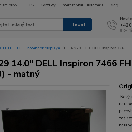
d smlouvy
GDPR
Kontakty
International Customers
Blog
Nevíte
Hledat
+420
(Po-Pá
ELL LCD a LED notebook displaye
1RN29 14.0" DELL Inspiron 7466 FH
9 14.0" DELL Inspiron 7466 FH
) - matný
Orig
Nový, 
notebo
pochyb
zašlet
notebo