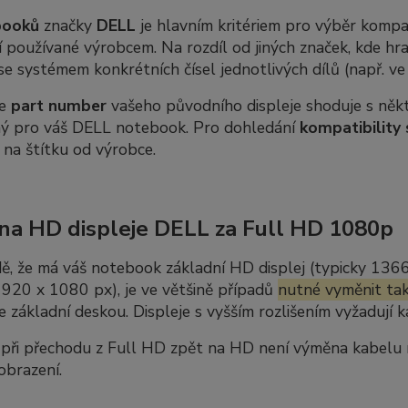
booků
značky
DELL
je hlavním kritériem pro výběr kompat
 používané výrobcem. Na rozdíl od jiných značek, kde hra
se systémem konkrétních čísel jednotlivých dílů (např. v
se
part number
vašeho původního displeje shoduje s někte
ný pro váš DELL notebook. Pro dohledání
kompatibility 
 na štítku od výrobce.
a HD displeje DELL za Full HD 1080p
ě, že má váš notebook základní HD displej (typicky 136
920 x 1080 px), je ve většině případů
nutné vyměnit tak
se základní deskou. Displeje s vyšším rozlišením vyžadují
ři přechodu z Full HD zpět na HD není výměna kabelu nut
obrazení.