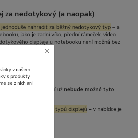
j za nedotykový (a naopak)
 jednoduše nahradit za běžný nedotykový typ
– a
ebooku, jako je zadní víko, přední rámeček, video
edotykového displeje u notebooku není možná bez
tránky v našem
ánky s produkty
e se z nich ani
b. Po jejich
vyprodání
už
nebude možné
tyto
í se dostupnosti jiných typů displejů
– v nabídce je