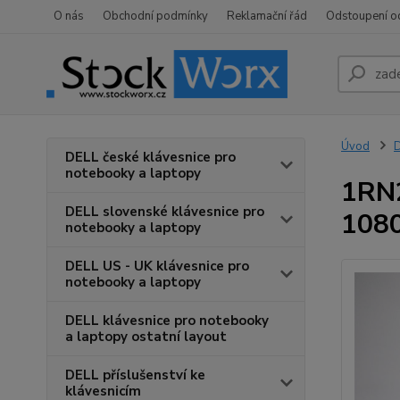
O nás
Obchodní podmínky
Reklamační řád
Odstoupení o
Úvod
D
DELL české klávesnice pro
notebooky a laptopy
1RN2
DELL slovenské klávesnice pro
1080
notebooky a laptopy
DELL US - UK klávesnice pro
notebooky a laptopy
DELL klávesnice pro notebooky
a laptopy ostatní layout
DELL příslušenství ke
klávesnicím