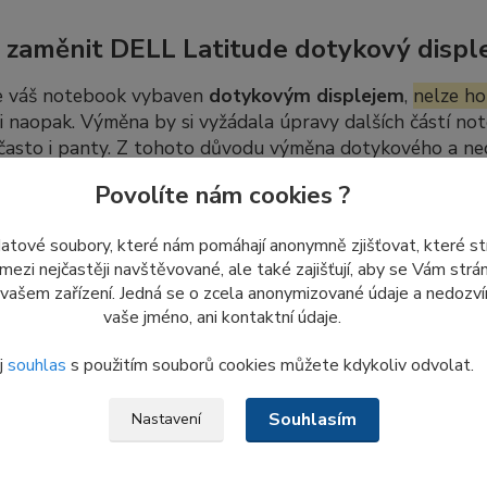
 zaměnit DELL Latitude dotykový disple
e váš notebook vybaven
dotykovým displejem
,
nelze ho
 i naopak. Výměna by si vyžádala úpravy dalších částí not
 často i panty. Z tohoto důvodu výměna dotykového a n
úprav.
Povolíte nám cookies ?
datové soubory, které nám pomáhají anonymně zjišťovat, které s
dej nových LCD displejů ze skladu
 mezi nejčastěji navštěvované, ale také zajišťují, aby se Vám str
 vašem zařízení. Jedná se o zcela anonymizované údaje a nedozvím
me
poslední kusy nepoužitých displejů
ze skladových záso
vaše jméno, ani kontaktní údaje.
 znovu objednat ani naskladnit.
j
souhlas
s použitím souborů cookies můžete kdykoliv odvolat.
o důvodu nám
prosím nezasílejte dotazy a žádosti týkajíc
, co je aktuálně uvedeno v e-shopu.
Souhlasím
Nastavení