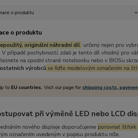
mace o produktu
ace o produktu
epoužitý, originální náhradní díl
určený nejen pro vybr
 V případě pochybností, zdali je tento díl vhodný pro vá
aleznete na spodní straně notebooku nebo v BIOSu skrze 
ostatních výrobců
se řiďte modelovým označením na ští
ip to
EU countries
,. Visit our page for
shipping costs, payme
ostupovat při výměně LED nebo LCD dis
jednáním nového displeje doporučujeme
porovnat štítek 
ým označením uvedeným v popisu produktu níže.