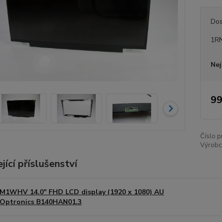
Dos
1R
Nej
99
Číslo p
Výrobc
jící příslušenství
M1WHV 14.0" FHD LCD display (1920 x 1080) AU
Optronics B140HAN01.3