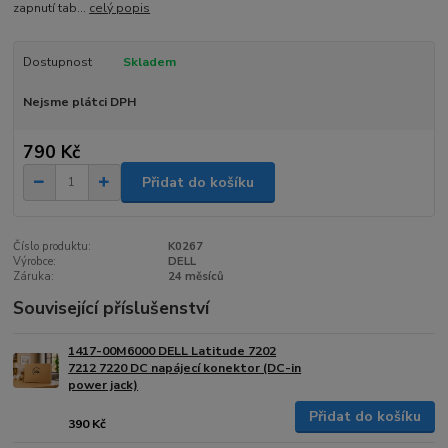
zapnutí tab...
celý popis
Dostupnost
Skladem
Nejsme plátci DPH
790 Kč
Přidat do košíku
Číslo produktu:
K0267
Výrobce:
DELL
Záruka:
24 měsíců
Související příslušenství
1417-00M6000 DELL Latitude 7202
7212 7220 DC napájecí konektor (DC-in
power jack)
Přidat do košíku
390 Kč