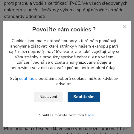
proti prachu a vodě s certifikací IP-65. Ve všech sledovaných
ohledem si udržují špičkový výkon a splňují náročné armádní
standardy odolnosti.
Povolíte nám cookies ?
Kvalitní zpracování rugged tabletu z
Cookies jsou malé datové soubory, které nám pomáhají
vyztuženého polykarbonátového plastu
anonymně zjišťovat, které stránky v našem e-shopu patří
např. mezi nejčastěji navštěvované, ale také zajišťují, aby se
Elegantní vzhled přídavné klávesnice zdůrazňuje kvalitní kryt
Vám stránky s produkty správně zobrazily na vašem
zařízení. Jedná se o zcela anonymizované údaje a
z černého vyztuženého polykarbonátového plastu.
Externí
nedozvíme se z nich ani vaše jméno, ani kontaktní údaje.
DELL klávesnice
díky němu působí robustně a pevně a
nezavdává žádné pochybnosti týkající se své mimořádné
Svůj
souhlas
s použitím souborů cookies můžete kdykoliv
odolnosti. Masivní kryt klávesnice zároveň poskytuje
odvolat.
dodatečnou ochranu pro displej.
Souhlasím
Nastavení
Odolná DELL Rugged klávesnice splňující
Souhlas můžete odmítnout
zde
.
IP-65 standardy
Plně odolná a utěsněná klávesnice vám umožní pracovat bez