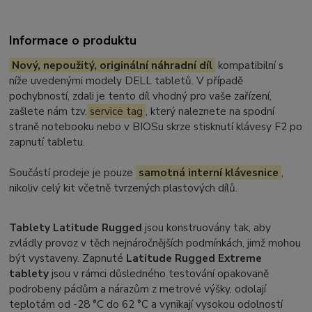
Informace o produktu
Nový, nepoužitý, originální náhradní díl
kompatibilní s
níže uvedenými modely DELL tabletů. V případě
pochybností, zdali je tento díl vhodný pro vaše zařízení,
zašlete nám tzv.
service tag
, který naleznete na spodní
straně notebooku nebo v BIOSu skrze stisknutí klávesy F2 po
zapnutí tabletu.
Součástí prodeje je pouze
samotná interní klávesnice
,
nikoliv celý kit včetně tvrzených plastových dílů.
Tablety Latitude Rugged
jsou konstruovány tak, aby
zvládly provoz v těch nejnáročnějších podmínkách, jimž mohou
být vystaveny. Zapnuté
Latitude Rugged Extreme
tablety
jsou v rámci důsledného testování opakovaně
podrobeny pádům a nárazům z metrové výšky, odolají
teplotám od -28 °C do 62 °C a vynikají vysokou odolností