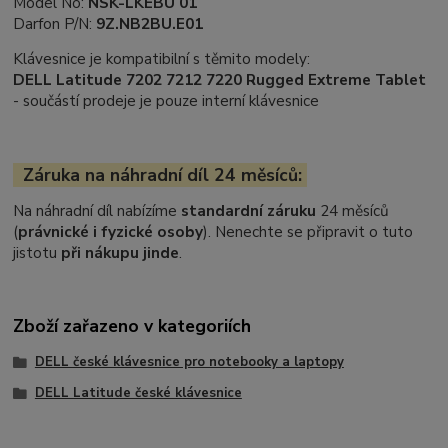
Model No:
NSK-LKEBU 01
Darfon P/N:
9Z.NB2BU.E01
Klávesnice je kompatibilní s těmito modely:
DELL Latitude 7202 7212 7220 Rugged Extreme Tablet
- součástí prodeje je pouze interní klávesnice
Záruka na náhradní díl 24 měsíců:
Na náhradní díl nabízíme
standardní záruku
24 měsíců
(
právnické i fyzické osoby
). Nenechte se připravit o tuto
jistotu
při nákupu jinde
.
Zboží zařazeno v kategoriích
DELL české klávesnice pro notebooky a laptopy
DELL Latitude české klávesnice