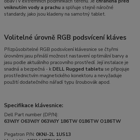
obav i v extrémních podmínkách terénu. Je
chráněna před
vniknutím vody a prachu
a splňuje stejně náročné
standardy, jako jsou kladeny na samotný tablet.
Volitelné úrovně RGB podsvícení kláves
Přizpůsobitelné RGB podsvícení klávesnice se čtyřmi
úrovněmi jasu přináší možnost nastavení optimální barvy a
jasu podle aktuálního pracovního prostředí. Její instalace je
snadná a bezpečná - k
DELL Rugged tabletu
se připojuje
prostřednictvím magnetického konektoru a nevyžaduje
použití dodatečného nářadí typu šroubovák apod.
Specifikace klávesnice:
Dell Part number (DP/N):
63WJY O63WJY 063WJY 186TW 0186TW O186TW
Pegatron P/N:
0KNJ-2L 1US13