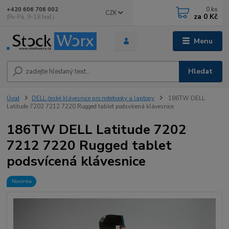
0
ks
+420 606 706 002
CZK
za
0 Kč
(Po-Pá, 9-18 hod.)
Menu
Hledat
Úvod
DELL české klávesnice pro notebooky a laptopy
186TW DELL
Latitude 7202 7212 7220 Rugged tablet podsvícená klávesnice
186TW DELL Latitude 7202
7212 7220 Rugged tablet
podsvícená klávesnice
Novinka