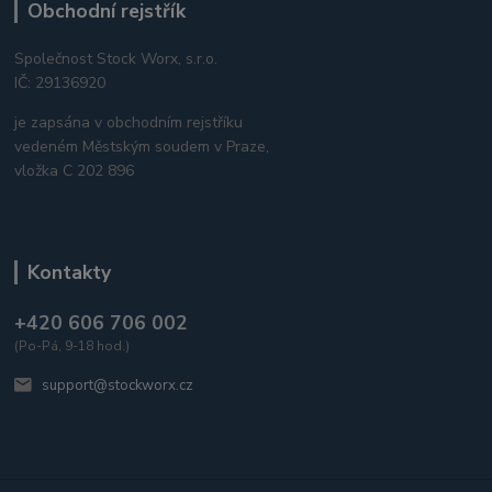
Obchodní rejstřík
Společnost Stock Worx, s.r.o.
IČ: 29136920
je zapsána v obchodním rejstříku
vedeném Městským soudem v Praze,
vložka C 202 896
Kontakty
+420 606 706 002
(Po-Pá, 9-18 hod.)
support@stockworx.cz