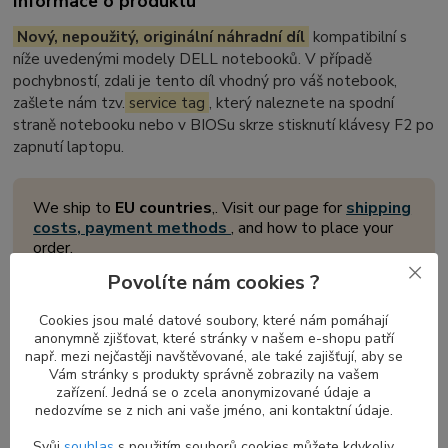
Informace o produktu
Nový, nepoužitý, originální náhradní díl
kompatibilní s
níže uvedenými modely DELL notebooků. V případě
pochybností, zdali je tento díl vhodný pro váš notebook,
zašlete nám tzv.
service tag
, který naleznete na spodní
straně notebooku nebo v BIOSu skrze stisknutí klávesy F2 po
zapnutí laptopu.
We ship to
EU countries
,. Visit our page for
shipping
costs, payment methods
, and how to place your
order.
Povolíte nám cookies ?
Cookies jsou malé datové soubory, které nám pomáhají
Přední LCD display rámeček pro
anonymně zjišťovat, které stránky v našem e-shopu patří
notebooky DELL Latitude
např. mezi nejčastěji navštěvované, ale také zajišťují, aby se
Vám stránky s produkty správně zobrazily na vašem
Přední
displej rámeček
je důležitou součástí každého notebooku,
zařízení. Jedná se o zcela anonymizované údaje a
nedozvíme se z nich ani vaše jméno, ani kontaktní údaje.
která obklopuje a chrání obrazovku současných modelů
notebooků v zavřeném stavu prostřednictvím skrytého
magnetu
Svůj
souhlas
s použitím souborů cookies můžete kdykoliv