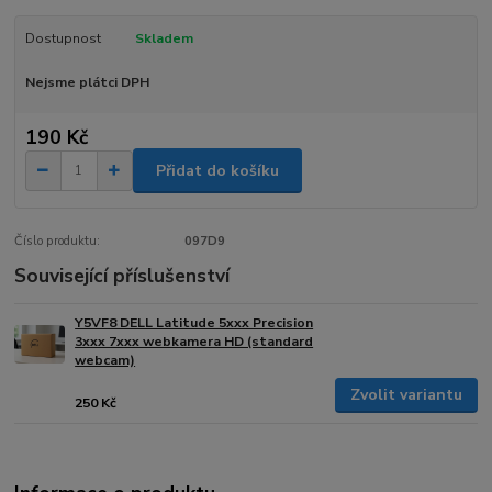
Dostupnost
Skladem
Nejsme plátci DPH
190 Kč
Přidat do košíku
Číslo produktu:
097D9
Související příslušenství
Y5VF8 DELL Latitude 5xxx Precision
3xxx 7xxx webkamera HD (standard
webcam)
Zvolit variantu
250 Kč