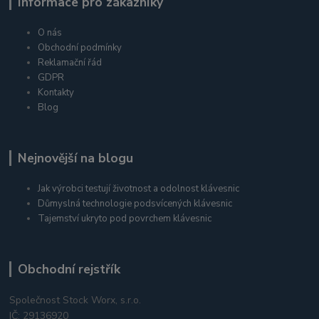
Informace pro zákazníky
O nás
Obchodní podmínky
Reklamační řád
GDPR
Kontakty
Blog
Nejnovější na blogu
Jak výrobci testují životnost a odolnost klávesnic
Důmyslná technologie podsvícených klávesnic
Tajemství ukryto pod povrchem klávesnic
Obchodní rejstřík
Společnost Stock Worx, s.r.o.
IČ: 29136920