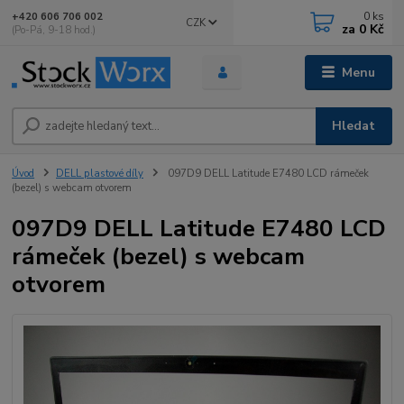
0
ks
+420 606 706 002
CZK
za
0 Kč
(Po-Pá, 9-18 hod.)
Menu
Hledat
Úvod
DELL plastové díly
097D9 DELL Latitude E7480 LCD rámeček
(bezel) s webcam otvorem
097D9 DELL Latitude E7480 LCD
rámeček (bezel) s webcam
otvorem