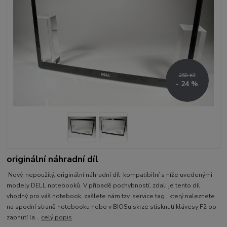
250 Kč
- 24 %
originální náhradní díl
Nový, nepoužitý, originální náhradní díl kompatibilní s níže uvedenými
modely DELL notebooků. V případě pochybností, zdali je tento díl
vhodný pro váš notebook, zašlete nám tzv. service tag , který naleznete
na spodní straně notebooku nebo v BIOSu skrze stisknutí klávesy F2 po
zapnutí la...
celý popis