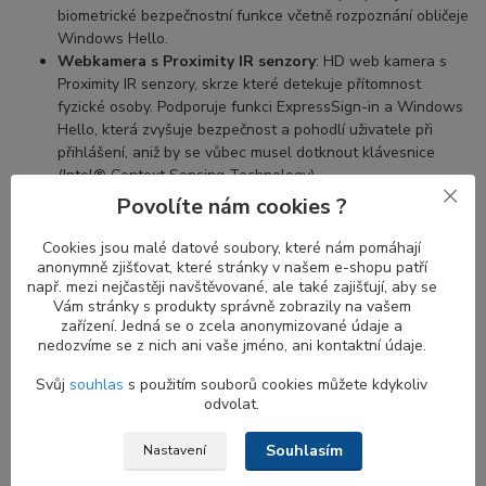
biometrické bezpečnostní funkce včetně rozpoznání obličeje
Windows Hello.
Webkamera s Proximity IR senzory
: HD web kamera s
Proximity IR senzory, skrze které detekuje přítomnost
fyzické osoby. Podporuje funkci ExpressSign-in a Windows
Hello, která zvyšuje bezpečnost a pohodlí uživatele při
přihlášení, aniž by se vůbec musel dotknout klávesnice
(Intel® Context Sensing Technology).
Povolíte nám cookies ?
Cookies jsou malé datové soubory, které nám pomáhají
Výhody proximity senzorů u Infrared web
anonymně zjišťovat, které stránky v našem e-shopu patří
kamery
např. mezi nejčastěji navštěvované, ale také zajišťují, aby se
Vám stránky s produkty správně zobrazily na vašem
zařízení. Jedná se o zcela anonymizované údaje a
Proximity senzor je určen k detekci pohybu. Kombinace
proximity
nedozvíme se z nich ani vaše jméno, ani kontaktní údaje.
senzoru a IR kamery
je ideální kombinací pro zvýšení bezpečnosti
a pohodlí. Když se vzdálíte od notebooku, obrazovka se vypne a
Svůj
souhlas
s použitím souborů cookies můžete kdykoliv
jakmile se vrátíte, obrazovka se zapne a
IR kamera
začne hledat
odvolat.
váš obličej pro přihlášení.
Proximity senzor
bez
Windows Hello
je stále užitečný pro automatické zamykání vašeho notebooku,
Souhlasím
Nastavení
když u něj nejste.