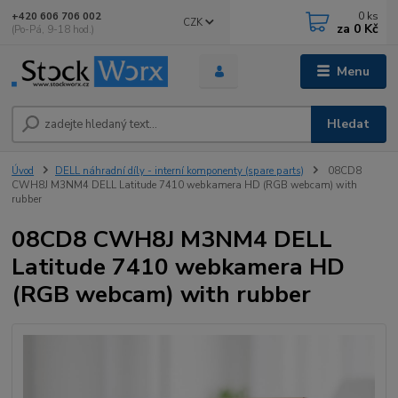
0
ks
+420 606 706 002
CZK
za
0 Kč
(Po-Pá, 9-18 hod.)
Menu
Hledat
Úvod
DELL náhradní díly - interní komponenty (spare parts)
08CD8
CWH8J M3NM4 DELL Latitude 7410 webkamera HD (RGB webcam) with
rubber
08CD8 CWH8J M3NM4 DELL
Latitude 7410 webkamera HD
(RGB webcam) with rubber