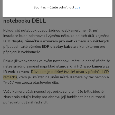
Souhlas můžete odmítnout
zde
.
Co zvážit před výměnou web kamery HD u
notebooku DELL
Pokud váš notebook dosud žádnou webkameru neměl, její
instalace bude zahrnovat i výměnu několika dalších dílů, zejména
LCD displej rámečku s otvorem pro webkameru
a v některých
případech také výměnu
EDP display kabelu
s konektorem pro
připojení k webkameře.
Pokud již webkameru ve svém notebooku máte, je dobré vědět, že
nelze snadno zaměnit například
standardní HD web kameru za
IR web kameru
.
Důvodem je odlišný fyzický otvor v předním LCD
rámečku
, který je umístěn na jiném místě. Kamera by tak nemohla
"vidět" ven zpoza plastového dílu.
Vaše kamera však nemusí být poškozena a může být užitečné
zkusit následující kroky pro obnovu její funkčnosti bez nutnosti
pořizovat nový náhradní díl.