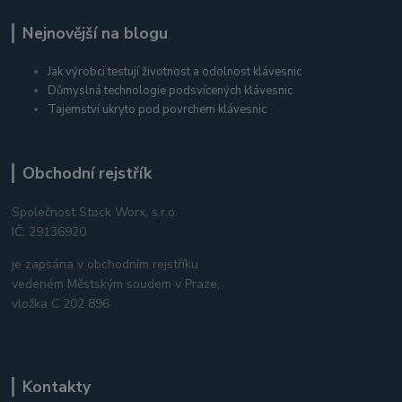
Nejnovější na blogu
Jak výrobci testují životnost a odolnost klávesnic
Důmyslná technologie podsvícených klávesnic
Tajemství ukryto pod povrchem klávesnic
Obchodní rejstřík
Společnost Stock Worx, s.r.o.
IČ: 29136920
je zapsána v obchodním rejstříku
vedeném Městským soudem v Praze,
vložka C 202 896
Kontakty