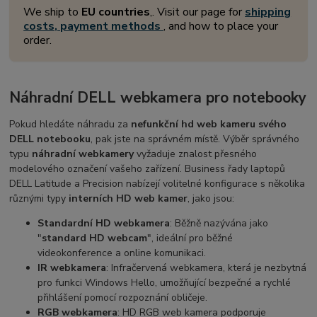
We ship to
EU countries
,. Visit our page for
shipping
costs, payment methods
, and how to place your
order.
Náhradní DELL webkamera pro notebooky
Pokud hledáte náhradu za
nefunkční hd web kameru svého
DELL notebooku
, pak jste na správném místě. Výběr správného
typu
náhradní webkamery
vyžaduje znalost přesného
modelového označení vašeho zařízení. Business řady laptopů
DELL Latitude a Precision nabízejí volitelné konfigurace s několika
různými typy
interních HD web kamer
, jako jsou:
Standardní HD webkamera
: Běžně nazývána jako
"
standard HD webcam
", ideální pro běžné
videokonference a online komunikaci.
IR webkamera
: Infračervená webkamera, která je nezbytná
pro funkci Windows Hello, umožňující bezpečné a rychlé
přihlášení pomocí rozpoznání obličeje.
RGB webkamera
: HD RGB web kamera podporuje