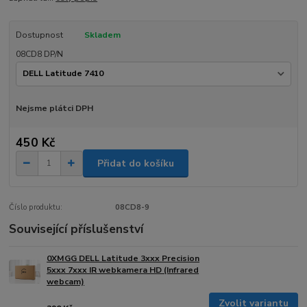
Dostupnost
Skladem
08CD8 DP/N
Nejsme plátci DPH
450 Kč
Přidat do košíku
Číslo produktu:
08CD8-9
Související příslušenství
0XMGG DELL Latitude 3xxx Precision
5xxx 7xxx IR webkamera HD (Infrared
webcam)
Zvolit variantu