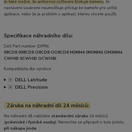
Je také možné, že antivirový software blokuje kameru
, že
nastavení soukromí neumožňuje přístup ke kameře pro určité
aplikace, nebo že je problém s aplikací, kterou chcete použít.
Specifikace náhradního dílu:
Dell Part number (DP/N):
08CD8 008CD8 O8CD8 OO8CD8 M3NM4 0M3NM4 OM3NM4
CWH8J 0CWH8J OCWH8J
Kompatibilita dle výrobce:
DELL Latitude
+
DELL Precision
+
Záruka na náhradní díl 24 měsíců:
Na náhradní díl nabízíme
standardní záruku
24 měsíců
(
právnické i fyzické osoby
). Nenechte se připravit o tuto jistotu
při nákupu jinde
.