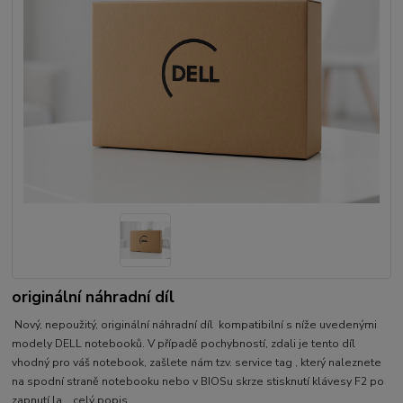
originální náhradní díl
Nový, nepoužitý, originální náhradní díl kompatibilní s níže uvedenými
modely DELL notebooků. V případě pochybností, zdali je tento díl
vhodný pro váš notebook, zašlete nám tzv. service tag , který naleznete
na spodní straně notebooku nebo v BIOSu skrze stisknutí klávesy F2 po
zapnutí la...
celý popis