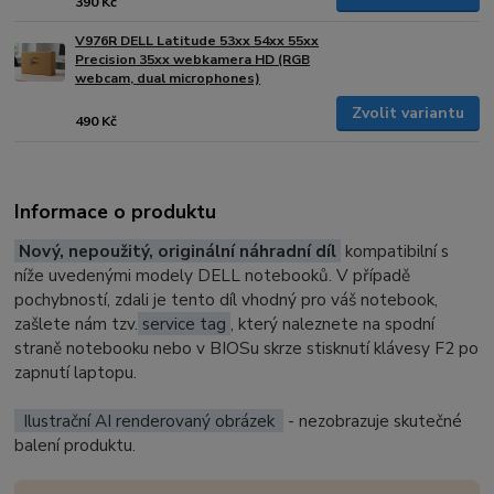
390 Kč
V976R DELL Latitude 53xx 54xx 55xx
Precision 35xx webkamera HD (RGB
webcam, dual microphones)
Zvolit variantu
490 Kč
Informace o produktu
Nový, nepoužitý, originální náhradní díl
kompatibilní s
níže uvedenými modely DELL notebooků. V případě
pochybností, zdali je tento díl vhodný pro váš notebook,
zašlete nám tzv.
service tag
, který naleznete na spodní
straně notebooku nebo v BIOSu skrze stisknutí klávesy F2 po
zapnutí laptopu.
Ilustrační AI renderovaný obrázek
- nezobrazuje skutečné
balení produktu.