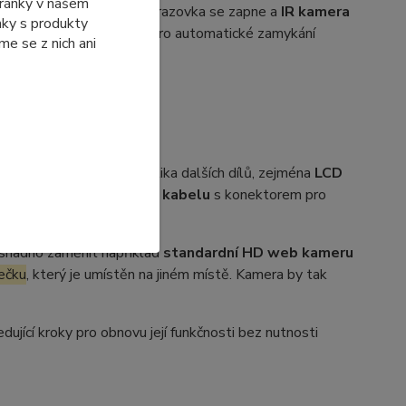
tránky v našem
e a jakmile se vrátíte, obrazovka se zapne a
IR kamera
ánky s produkty
Hello
je stále užitečný pro automatické zamykání
e se z nich ani
otebooku DELL
ahrnovat i výměnu několika dalších dílů, zejména
LCD
také výměnu
EDP display kabelu
s konektorem pro
 snadno zaměnit například
standardní HD web kameru
ečku
, který je umístěn na jiném místě. Kamera by tak
jící kroky pro obnovu její funkčnosti bez nutnosti