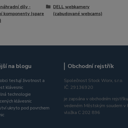
náhradní díly -
DELL webkamery
ní komponenty (spare
(zabudované webcams)
)
jší na blogu
Obchodní rejstřík
Společnost Stock Worx, s.r.o.
obci testují životnost a
IČ: 29136920
st klávesnic
lná technologie
je zapsána v obchodním rejstřík
cených klávesnic
vedeném Městským soudem v P
tví ukryto pod povrchem
vložka C 202 896
nic