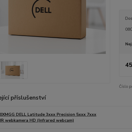
Dos
08
Nej
45
Číslo p
jící příslušenství
0XMGG DELL Latitude 3xxx Precision 5xxx 7xxx
IR webkamera HD (Infrared webcam)