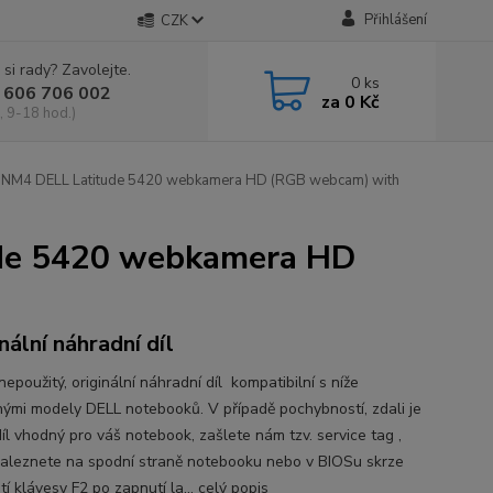
Přihlášení
CZK
 si rady? Zavolejte.
0
ks
 606 706 002
za
0 Kč
, 9-18 hod.)
4 DELL Latitude 5420 webkamera HD (RGB webcam) with
e 5420 webkamera HD
nální náhradní díl
epoužitý, originální náhradní díl kompatibilní s níže
ými modely DELL notebooků. V případě pochybností, zdali je
íl vhodný pro váš notebook, zašlete nám tzv. service tag ,
naleznete na spodní straně notebooku nebo v BIOSu skrze
tí klávesy F2 po zapnutí la...
celý popis