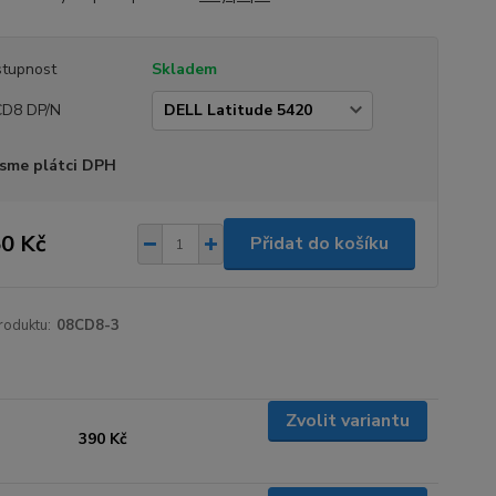
tupnost
Skladem
CD8 DP/N
sme plátci DPH
0 Kč
Přidat do košíku
roduktu:
08CD8-3
Zvolit variantu
390 Kč