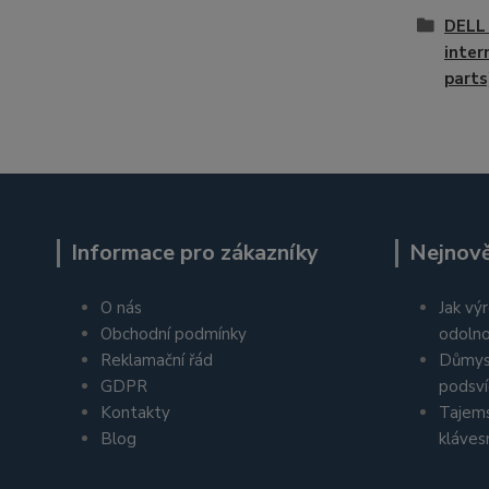
DELL 
inter
parts
Informace pro zákazníky
Nejnově
O nás
Jak výr
Obchodní podmínky
odolno
Reklamační řád
Důmys
GDPR
podsví
Kontakty
Tajems
Blog
kláves