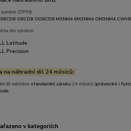
t number (DP/N):
008CD8 O8CD8 OO8CD8 M3NM4 0M3NM4 OM3NM4 CWH8
lita dle výrobce:
LL Latitude
LL Precision
 na náhradní díl 24 měsíců:
ní díl nabízíme
standardní záruku
24 měsíců (
právnické i fyz
inde
.
zařazeno v kategoriích