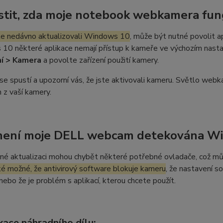
jistit, zda moje notebook webkamera fun
te nedávno aktualizovali Windows 10
, může být nutné povolit ap
0 některé aplikace nemají přístup k kameře ve výchozím nastav
í > Kamera
a povolte zařízení použití kamery.
se spustí a upozorní vás, že jste aktivovali kameru. Světlo webk
 z vaší kamery.
není moje DELL webcam detekována W
né aktualizaci mohou chybět některé potřebné ovladače, což m
ké možné, že antivirový software blokuje kameru
, že nastavení s
 nebo že je problém s aplikací, kterou chcete použít.
kace náhradního dílu: