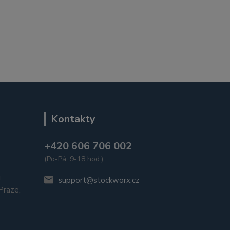
Kontakty
+420 606 706 002
(Po-Pá, 9-18 hod.)
u
support@stockworx.cz
raze,