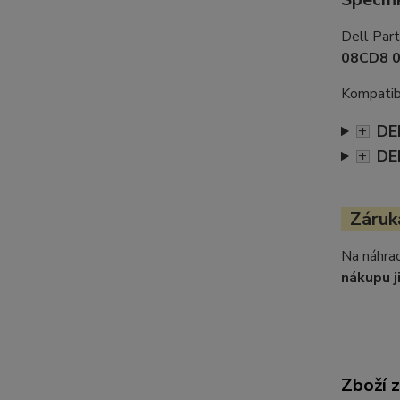
Dell Par
08CD8 
Kompatibi
DE
+
DE
+
Záruka
Na náhrad
nákupu j
Zboží 