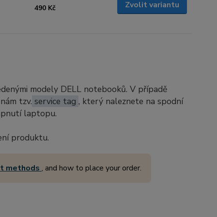
Zvolit variantu
490 Kč
vedenými modely DELL notebooků. V případě
 nám tzv.
service tag
, který naleznete na spodní
apnutí laptopu.
ení produktu.
nt methods
, and how to place your order.