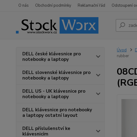
O nás
Obchodní podmínky
Reklamační řád
Odstoupení o
Úvod
D
DELL české klávesnice pro
rubber
notebooky a laptopy
08C
DELL slovenské klávesnice pro
notebooky a laptopy
(RGB
DELL US - UK klávesnice pro
notebooky a laptopy
DELL klávesnice pro notebooky
a laptopy ostatní layout
DELL příslušenství ke
klávesnicím