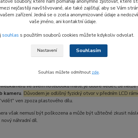
datové soubory, které nám pomáhají anonymně zjišťovat, které s
ti a pohodlí. Když se vzdálíte od notebooku, obrazovka se vypn
 mezi nejčastěji navštěvované, ale také zajišťují, aby se Vám str
dat váš obličej pro přihlášení.
Proximity senzor
bez
Windows 
 vašem zařízení. Jedná se o zcela anonymizované údaje a nedozvím
tebooku, když u něj nejste.
vaše jméno, ani kontaktní údaje.
j
souhlas
s použitím souborů cookies můžete kdykoliv odvolat.
ážit před výměnou web kamery HD u n
Souhlasím
Nastavení
 notebook dosud žádnou webkameru neměl, její instalace bude z
 rámečku s otvorem pro webkameru
a v některých případech 
Souhlas můžete odmítnout
zde
.
í k webkameře.
ž webkameru ve svém notebooku máte, je dobré vědět, že nelze
eb kameru
.
Důvodem je odlišný fyzický otvor v předním LCD rám
vidět" ven zpoza plastového dílu.
ra však nemusí být poškozena a může být užitečné zkusit následu
 nový náhradní díl.