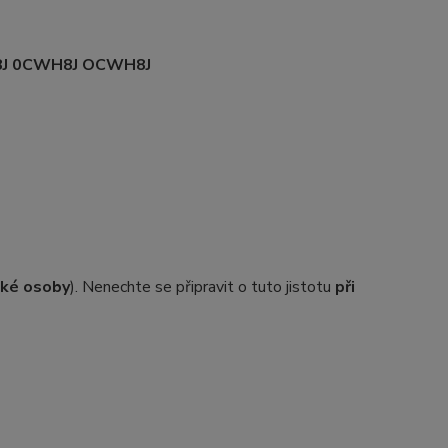
J 0CWH8J OCWH8J
ické osoby
). Nenechte se připravit o tuto jistotu
při