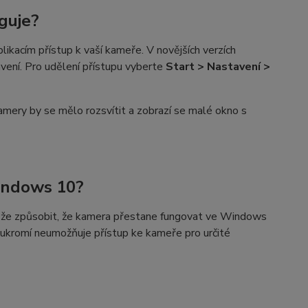
guje?
likacím přístup k vaší kameře. V novějších verzích
ení. Pro udělení přístupu vyberte
Start > Nastavení >
amery by se mělo rozsvítit a zobrazí se malé okno s
indows 10?
ůže způsobit, že kamera přestane fungovat ve Windows
oukromí neumožňuje přístup ke kameře pro určité