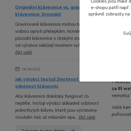
Cookies jsou malé 
bezpečnos
Originální klávesnice vs. gravírované
e-shopu patří např.
začne hle
správně zobrazily na
klávesnice: Srovnání
vašeho no
Gravírované klávesnice mohou být lepší
volbou oproti přelepkám, nicméně
Svů
původní klávesnice s českými znaky přímo
Co zv
od výrobce nabízejí mnohem vyšší kval...
číst celé
Pokud váš
displej
připojen
06.09.2023
Jak výrobci testují životnost a
Pokud ji
odolnost klávesnic
za IR w
nemohla "
Aby klávesnice dokázaly fungovat co
nejdéle, testují výrobci důkladně odolnost
Vaše kame
jednotlivých kláves, které jsou vystaveny
pořizovat
stovkám tisíc až milionům opa...
číst celé