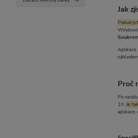
Zobrazit všechny články
Jak z
Pokud js
Windows 1
Soukrom
Aplikace 
náhledem
Proč 
Po nedáv
10.
Je ta
aplikace,
Specifi