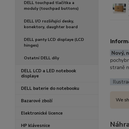
DELL touchpad tlačítka a
moduly (touchpad buttons)
DELL I/O rozšiřující desky,
konektory, daughter board
DELL panty LCD displaye (LCD
Inform
hinges)
Nový, n
Ostatní DELL díly
pochybno
straně 
DELL LCD a LED notebook
displaye
Ilustra
DELL baterie do notebooku
We sh
Bazarové zboží
Elektronické licence
Náhra
HP klávesnice