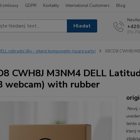
d smlouvy
GDPR
Kontakty
International Customers
Blog
Nevíte
Hledat
+420
(Po-Pá
ELL náhradní díly - interní komponenty (spare parts)
08CD8 CWH8J M3NM
D8 CWH8J M3NM4 DELL Latitud
 webcam) with rubber
origi
Nový, n
uveden
tento d
který 
stisknu