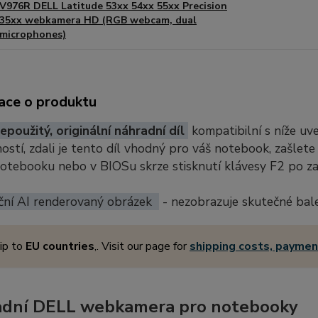
V976R DELL Latitude 53xx 54xx 55xx Precision
35xx webkamera HD (RGB webcam, dual
microphones)
ace o produktu
epoužitý, originální náhradní díl
kompatibilní s níže u
stí, zdali je tento díl vhodný pro váš notebook, zašlete
notebooku nebo v BIOSu skrze stisknutí klávesy F2 po z
ční AI renderovaný obrázek
- nezobrazuje skutečné bal
ip to
EU countries
,. Visit our page for
shipping costs, payme
dní DELL webkamera pro notebooky