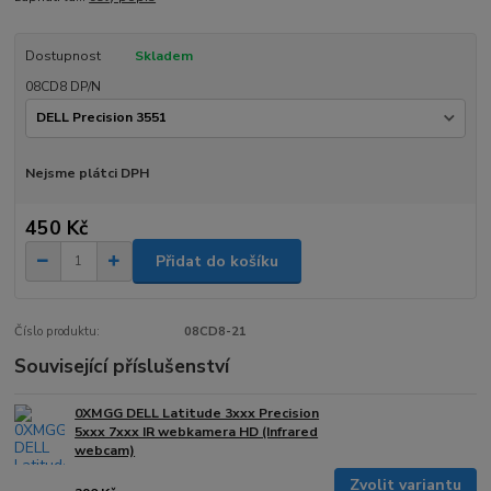
Dostupnost
Skladem
08CD8 DP/N
Nejsme plátci DPH
450 Kč
Přidat do košíku
Číslo produktu:
08CD8-21
Související příslušenství
0XMGG DELL Latitude 3xxx Precision
5xxx 7xxx IR webkamera HD (Infrared
webcam)
Zvolit variantu