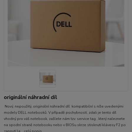
originální náhradní díl
Nový, nepoužitý, originální náhradní díl kompatibilní s níže uvedenými
modely DELL notebooků. V případě pochybností, zdali je tento díl
vhodný pro váš notebook, zašlete nám tzv. service tag , který naleznete
na spodní straně notebooku nebo v BIOSu skrze stisknutí klávesy F2 po
zapnutí la...
celý popis