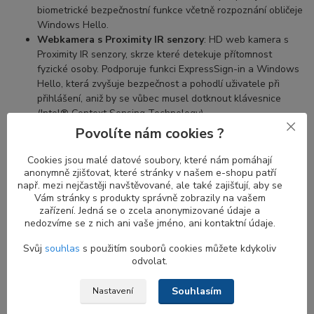
biometrické bezpečnostní funkce včetně rozpoznání obličeje
Windows Hello.
Webkamera s Proximity IR senzory
: HD web kamera s
Proximity IR senzory, skrze které detekuje přítomnost
fyzické osoby. Podporuje funkci ExpressSign-in a Windows
Hello, která zvyšuje bezpečnost a pohodlí uživatele při
přihlášení, aniž by se vůbec musel dotknout klávesnice
(Intel® Context Sensing Technology).
Povolíte nám cookies ?
Cookies jsou malé datové soubory, které nám pomáhají
Výhody proximity senzorů u Infrared web
anonymně zjišťovat, které stránky v našem e-shopu patří
kamery
např. mezi nejčastěji navštěvované, ale také zajišťují, aby se
Vám stránky s produkty správně zobrazily na vašem
zařízení. Jedná se o zcela anonymizované údaje a
Proximity senzor je určen k detekci pohybu. Kombinace
proximity
nedozvíme se z nich ani vaše jméno, ani kontaktní údaje.
senzoru a IR kamery
je ideální kombinací pro zvýšení bezpečnosti
a pohodlí. Když se vzdálíte od notebooku, obrazovka se vypne a
Svůj
souhlas
s použitím souborů cookies můžete kdykoliv
jakmile se vrátíte, obrazovka se zapne a
IR kamera
začne hledat
odvolat.
váš obličej pro přihlášení.
Proximity senzor
bez
Windows Hello
je stále užitečný pro automatické zamykání vašeho notebooku,
Souhlasím
Nastavení
když u něj nejste.