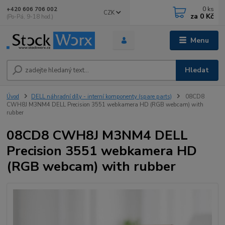
0
ks
+420 606 706 002
CZK
za
0 Kč
(Po-Pá, 9-18 hod.)
Menu
Hledat
Úvod
DELL náhradní díly - interní komponenty (spare parts)
08CD8
CWH8J M3NM4 DELL Precision 3551 webkamera HD (RGB webcam) with
rubber
08CD8 CWH8J M3NM4 DELL
Precision 3551 webkamera HD
(RGB webcam) with rubber