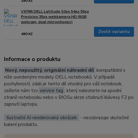
390 Kč
V976R DELL Latitude 53xx 54xx 55xx
Precision 35xx webkamera HD (RGB
webcam, dual microphones)
Zvolit variantu
490 Kč
Informace o produktu
Nový, nepoužitý, originální náhradní díl
kompatibilní s
níže uvedenými modely DELL notebooků. V případě
pochybností, zdali je tento díl vhodný pro váš notebook,
zašlete nám tzv.
service tag
, který naleznete na spodní
straně notebooku nebo v BIOSu skrze stisknutí klávesy F2 po
zapnutí laptopu.
Ilustrační AI renderovaný obrázek
- nezobrazuje skutečné
balení produktu.