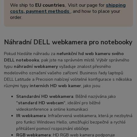
We ship to
EU countries
,. Visit our page for
shipping
costs, payment methods
, and how to place your
order.
Náhradní DELL webkamera pro notebooky
Pokud hledáte náhradu za
nefunkční hd web kameru svého
DELL notebooku
, pak jste na správném místě. Výběr správného
typu
náhradní webkamery
vyžaduje znalost přesného
modelového označení vašeho zařízení. Business řady laptopů
DELL Latitude a Precision nabízejí volitelné konfigurace s několika
různými typy
interních HD web kamer
, jako jsou:
Standardní HD webkamera
: Běžně nazývána jako
"
standard HD webcam
", ideální pro běžné
videokonference a online komunikaci.
IR webkamera
: Infračervená webkamera, která je nezbytná
pro funkci Windows Hello, umožňující bezpečné a rychlé
přihlášení pomocí rozpoznání obličeje.
RGB webkamera
: HD RGB web kamera podporuje