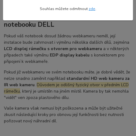
Souhlas můžete odmítnout
zde
.
Co zvážit před výměnou web kamery HD u
notebooku DELL
Pokud váš notebook dosud žádnou webkameru neměl, její
instalace bude zahrnovat i výměnu několika dalších dílů, zejména
LCD displej rámečku s otvorem pro webkameru
a v některých
případech také výměnu
EDP display kabelu
s konektorem pro
připojení k webkameře.
Pokud již webkameru ve svém notebooku máte, je dobré vědět, že
nelze snadno zaměnit například
standardní HD web kameru za
IR web kameru
.
Důvodem je odlišný fyzický otvor v předním LCD
rámečku
, který je umístěn na jiném místě. Kamera by tak nemohla
"vidět" ven zpoza plastového dílu.
Vaše kamera však nemusí být poškozena a může být užitečné
zkusit následující kroky pro obnovu její funkčnosti bez nutnosti
pořizovat nový náhradní díl.