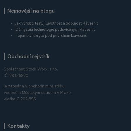
Nejnovější na blogu
Jak výrobci testují životnost a odolnost klávesnic
Důmyslná technologie podsvícených klávesnic
Tajemství ukryto pod povrchem klávesnic
Obchodní rejstřík
Společnost Stock Worx, s.r.o.
IČ: 29136920
je zapsána v obchodním rejstříku
vedeném Městským soudem v Praze,
vložka C 202 896
Kontakty