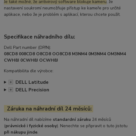
Je také možné, že antivirový software blokuje kameru
, že
nastavení soukromí neumožňuje přístup ke kameře pro určité
aplikace, nebo že je problém s aplikací, kterou chcete použít.
Specifikace náhradního dílu:
Dell Part number (DP/N):
08CD8 008CD8 O8CD8 OO8CD8 M3NM4 0M3NM4 OM3NM4
CWH8J 0CWH8J OCWH8J
Kompatibilita dle výrobce:
DELL Latitude
+
DELL Precision
+
Záruka na náhradní díl 24 měsíců:
Na náhradní díl nabízíme
standardní záruku
24 měsíců
(
právnické i fyzické osoby
). Nenechte se připravit o tuto jistotu
při nákupu jinde
.